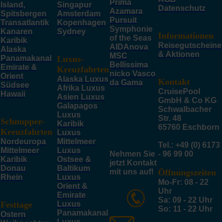
Prima
Island,
Singapur
Datenschutz
Azamara
Spitsbergen
Amsterdam
Pursuit
Transatlantik
Kopenhagen
Symphonie
Kanaren
Sydney
Informationen
of the Seas
Karibik
Reisegutscheine
AIDAnova
Alaska
& Aktionen
MSC
Panamakanal
Luxus-
Bellissima
Emirate &
Kreuzfahrten
nicko Vasco
Orient
Alaska Luxus
Kontakt
da Gama
Südsee
Afrika Luxus
CruisePool
Hawaii
Asien Luxus
GmbH & Co KG
Galapagos
Schwalbacher
Luxus
Str. 48
Schnupper-
Karibik
65760 Eschborn
Kreuzfahrten
Luxus
Nordeuropa
Mittelmeer
Tel.: +49 (0) 6173
Mittelmeer
Luxus
Nehmen Sie
- 96 99 00
Karibik
Ostsee &
jetzt Kontakt
Donau
Baltikum
mit uns auf!
Öffnungszeiten
Rhein
Luxus
Mo-Fr: 08 - 22
Orient &
Uhr
Emirate
Sa: 09 - 22 Uhr
Festtage
Luxus
So: 11 - 22 Uhr
Panamakanal
Ostern
Luxus