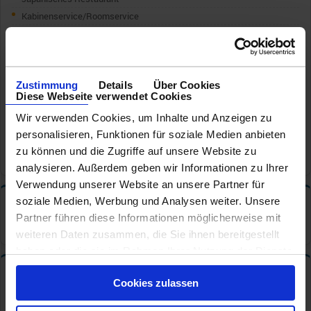
Kabinenservice/Roomservice
Mexikanisches Restaurant
Pizzeria
Poolrestaurant
Zustimmung
Details
Über Cookies
Seafood Restaurant
Diese Webseite verwendet Cookies
Sportsbar
Wir verwenden Cookies, um Inhalte und Anzeigen zu
Steakhouse
personalisieren, Funktionen für soziale Medien anbieten
Sushi
zu können und die Zugriffe auf unsere Website zu
Tapas Bar
analysieren. Außerdem geben wir Informationen zu Ihrer
Verwendung unserer Website an unsere Partner für
soziale Medien, Werbung und Analysen weiter. Unsere
Tischzeiten
✦
Partner führen diese Informationen möglicherweise mit
Hauptrestaurant: Feste Tischzeit
weiteren Daten zusammen, die Sie ihnen bereitgestellt
haben oder die sie im Rahmen Ihrer Nutzung der Dienste
gesammelt haben.
Bars und Cafe s
✦
Cookies zulassen
Café/CoffeeBar