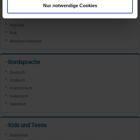
Champagner/Caviar Bar
Nur notwendige Cookies
Cocktail Bar
Ginbar
Pool Bar
Pub
Weinbar/Vinothek
Bordsprache
✦
Deutsch
Englisch
Französisch
Italienisch
Spanisch
Kids und Teens
✦
Babysitter