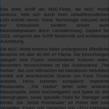
Das dritte Schiff der MSC-Flotte, die MSC World
America, hebt sich durch ihren umweltfreundlichen
LNG-Antrieb hervor. Diese Technologie reduziert nicht
nur Emissionen, sondern schont auch
Meereslebewesen durch Lärmdämmung. Geplant für
2025, verspricht das Schiff Modernität und erstklassige
Ausstattung.
Die MSC World America bietet umfangreiche öffentliche
Bereiche mit über 40.000 m² Fläche. Die Einrichtungen
spiegeln eine Fusion verschiedener Kulturen wider.
Besonders hervorzuheben ist das Outdoorareal „The
Harbor“, das zum Mitmachen bei interaktiven Aktivitäten
einlädt und amerikanische Snacks von Food Trucks
anbietet. Hinzu kommen europäisch inspirierte
Restaurants. „The Harbor“ bietet unter anderem
Wasserspiele, einen Hochseilgarten und Spiele für alle
Altersgruppen, sowie spezielle Clubs für Teenager und
Kinder. Die „World Promenade“ im Freien lädt zum
Verweilen, Essen und Genießen von LED-Lichtshows