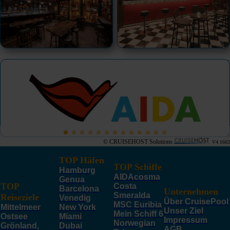
© CRUISEHOST Solutions
V4.1663
TOP Häfen
TOP Schiffe
Hamburg
AIDAcosma
Genua
TOP
Costa
Barcelona
Unternehmen
Smeralda
Reiseziele
Venedig
Über CruisePool
MSC Euribia
Mittelmeer
New York
Unser Ziel
Mein Schiff 6
Ostsee
Miami
Impressum
Norwegian
Grönland,
Dubai
AGB