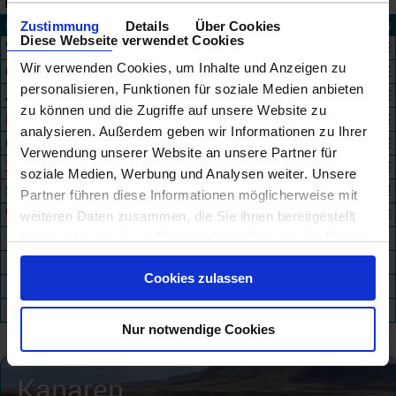
Kreuzfahrtdauer
1 bis 5 Nächte
Kreuzfahrtgebiet
Angebote
ab Preis
Zustimmung
Details
Über Cookies
Diese Webseite verwendet Cookies
Westliches Mittelmeer
125
123 €
Wir verwenden Cookies, um Inhalte und Anzeigen zu
Östliche Karibik
1029
154 €
personalisieren, Funktionen für soziale Medien anbieten
Atlantik Europa
31
173 €
zu können und die Zugriffe auf unsere Website zu
Fernost
184
191 €
analysieren. Außerdem geben wir Informationen zu Ihrer
Östliches Mittelmeer
36
205 €
Verwendung unserer Website an unsere Partner für
Zentrales Mittelmeer
21
263 €
soziale Medien, Werbung und Analysen weiter. Unsere
Südafrika
36
267 €
Partner führen diese Informationen möglicherweise mit
Westliche Karibik
18
272 €
weiteren Daten zusammen, die Sie ihnen bereitgestellt
haben oder die sie im Rahmen Ihrer Nutzung der Dienste
gesammelt haben.
Cookies zulassen
Nur notwendige Cookies
Kanaren