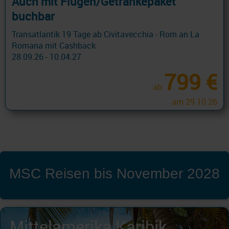
Auch mit Flügen/Getränkepaket
buchbar
Transatlantik 19 Tage ab Civitavecchia - Rom an La
Romana mit Cashback
28.09.26 - 10.04.27
799 €
ab
am 29.10.26
MSC Reisen bis November 2028
'
Mittelamerika Karibik