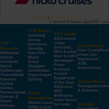
© CRUISEHOST Solutions
V4.1663
TOP Häfen
TOP Schiffe
Hamburg
AIDAcosma
Genua
TOP
Costa
Barcelona
Unternehmen
Smeralda
Reiseziele
Venedig
Über CruisePool
MSC Euribia
Mittelmeer
New York
Unser Ziel
Mein Schiff 6
Ostsee
Miami
Impressum
Norwegian
Grönland,
Dubai
AGB
Prima
Island,
Singapur
Datenschutz
Azamara
Spitsbergen
Amsterdam
Pursuit
Transatlantik
Kopenhagen
Symphonie
Kanaren
Sydney
Informationen
of the Seas
Karibik
Reisegutscheine
AIDAnova
Alaska
& Aktionen
MSC
Panamakanal
Luxus-
Bellissima
Emirate &
Kreuzfahrten
nicko Vasco
Orient
Alaska Luxus
Kontakt
da Gama
Südsee
Afrika Luxus
CruisePool