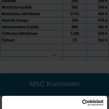
Kanaren
206
399 €
Westliche Karibik
900
399 €
Westliches Mittelmeer
3193
454 €
Atlantik Europa
209
479 €
Mittelamerika Karibik
898
482 €
Östliches Mittelmeer
1280
509 €
Fernost
33
563 €
+
MSC Kurzreisen
'
Reederei
MSC Cruises