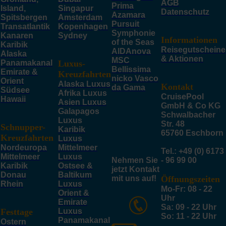
AGB
Prima
Island,
Singapur
Datenschutz
Azamara
Spitsbergen
Amsterdam
Pursuit
Transatlantik
Kopenhagen
Symphonie
Kanaren
Sydney
Informationen
of the Seas
Karibik
Reisegutscheine
AIDAnova
Alaska
& Aktionen
MSC
Panamakanal
Luxus-
Bellissima
Emirate &
Kreuzfahrten
nicko Vasco
Orient
Alaska Luxus
Kontakt
da Gama
Südsee
Afrika Luxus
CruisePool
Hawaii
Asien Luxus
GmbH & Co KG
Galapagos
Schwalbacher
Luxus
Str. 48
Schnupper-
Karibik
65760 Eschborn
Kreuzfahrten
Luxus
Nordeuropa
Mittelmeer
Tel.: +49 (0) 6173
Mittelmeer
Luxus
Nehmen Sie
- 96 99 00
Karibik
Ostsee &
jetzt Kontakt
Donau
Baltikum
mit uns auf!
Öffnungszeiten
Rhein
Luxus
Mo-Fr: 08 - 22
Orient &
Uhr
Emirate
Sa: 09 - 22 Uhr
Festtage
Luxus
So: 11 - 22 Uhr
Panamakanal
Ostern