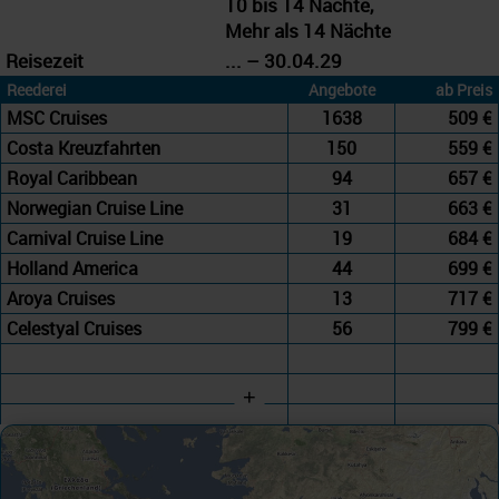
10 bis 14 Nächte,
Mehr als 14 Nächte
Reisezeit
... – 30.04.29
Reederei
Angebote
ab Preis
MSC Cruises
1638
509 €
Costa Kreuzfahrten
150
559 €
Royal Caribbean
94
657 €
Norwegian Cruise Line
31
663 €
Carnival Cruise Line
19
684 €
Holland America
44
699 €
Aroya Cruises
13
717 €
Celestyal Cruises
56
799 €
+