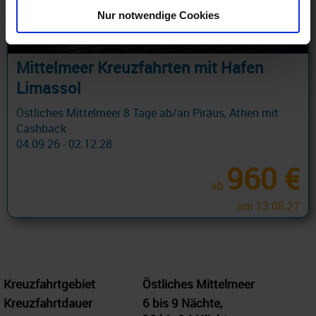
Nur notwendige Cookies
Mittelmeer Kreuzfahrten mit Hafen
Limassol
Östliches Mittelmeer 8 Tage ab/an Piräus, Athen mit
Cashback
04.09.26 - 02.12.28
960 €
ab
am 13.08.27
Kreuzfahrtgebiet
Östliches Mittelmeer
Kreuzfahrtdauer
6 bis 9 Nächte,