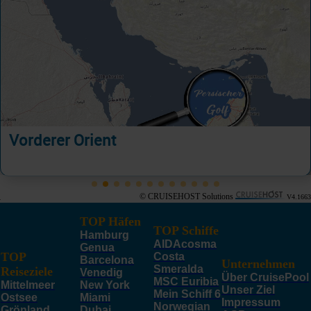
Vorderer Orient
© CRUISEHOST Solutions
V4.1663
TOP Häfen
TOP Schiffe
Hamburg
AIDAcosma
Genua
TOP
Costa
Barcelona
Unternehmen
Smeralda
Reiseziele
Venedig
Über CruisePool
MSC Euribia
Mittelmeer
New York
Unser Ziel
Mein Schiff 6
Ostsee
Miami
Impressum
Norwegian
Grönland,
Dubai