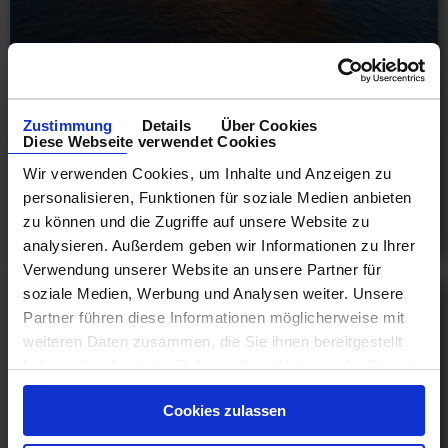
Mittelmeer Kurzkreuzfahrten bis 5 Tage
Östliches Mittelmeer 4 Tage ab Piräus, Athen an
Civitavecchia - Rom mit Cashback
Zustimmung
Details
Über Cookies
Diese Webseite verwendet Cookies
10.08.26 - 03.04.28
Wir verwenden Cookies, um Inhalte und Anzeigen zu
285 €
personalisieren, Funktionen für soziale Medien anbieten
ab
zu können und die Zugriffe auf unsere Website zu
am 26.10.26
analysieren. Außerdem geben wir Informationen zu Ihrer
Verwendung unserer Website an unsere Partner für
soziale Medien, Werbung und Analysen weiter. Unsere
Partner führen diese Informationen möglicherweise mit
weiteren Daten zusammen, die Sie ihnen bereitgestellt
haben oder die sie im Rahmen Ihrer Nutzung der Dienste
gesammelt haben.
Cookies zulassen