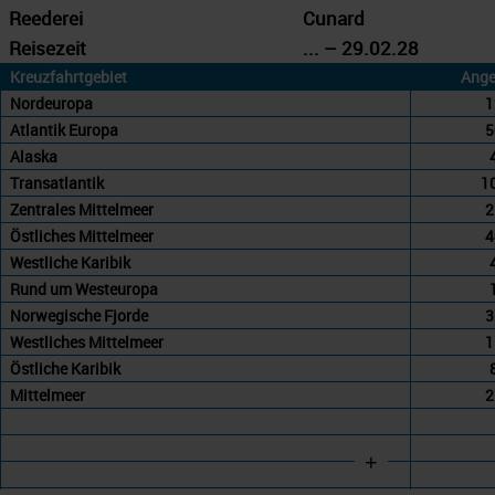
Reederei
Cunard
Reisezeit
... – 29.02.28
Kreuzfahrtgebiet
Ange
Nordeuropa
1
Atlantik Europa
5
Alaska
Transatlantik
1
Zentrales Mittelmeer
2
Östliches Mittelmeer
4
Westliche Karibik
Rund um Westeuropa
Norwegische Fjorde
3
Westliches Mittelmeer
1
Östliche Karibik
Mittelmeer
2
+