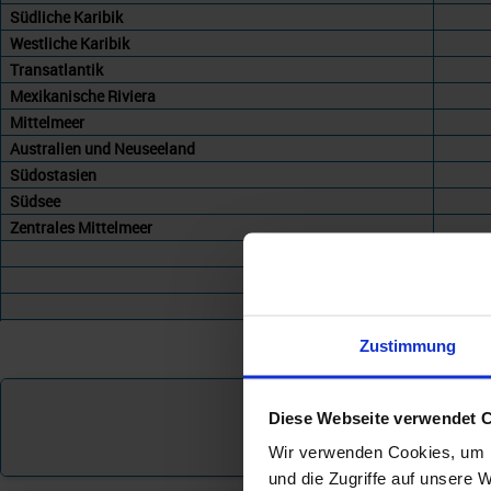
Südliche Karibik
Westliche Karibik
Transatlantik
Mexikanische Riviera
Mittelmeer
Australien und Neuseeland
Südostasien
Südsee
Zentrales Mittelmeer
+
Zustimmung
Diese Webseite verwendet 
Wir verwenden Cookies, um I
und die Zugriffe auf unsere 