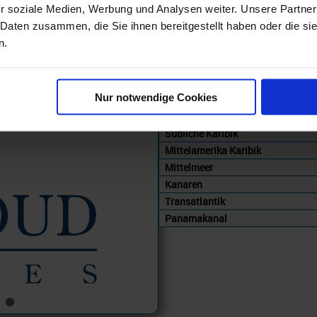
r soziale Medien, Werbung und Analysen weiter. Unsere Partner
Reederei
 Daten zusammen, die Sie ihnen bereitgestellt haben oder die s
Reisezeit
n.
Kreuzfahrtgebiet
Östliche Karibik
Atlantik Europa
Nur notwendige Cookies
Westliches Mittelmeer
Zentrales Mittelmeer
Südliche Karibik
Mittelamerika Karibik
Mittelmeer
Kanaren
Transatlantik
Panamakanal