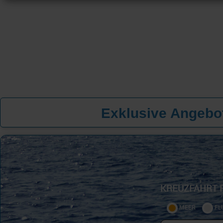
Exklusive Angebot
KREUZFAHRT 
MEER
FL