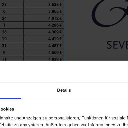
27
3.635 €
6
3.965 €
24
4.012 €
1
4.296 €
28
4.309 €
19
4.419 €
31
4.487 €
9
4.669 €
11
4.832 €
Details
Sea Cloud Cruises
Cookies
nhalte und Anzeigen zu personalisieren, Funktionen für soziale
Website zu analysieren. Außerdem geben wir Informationen zu I