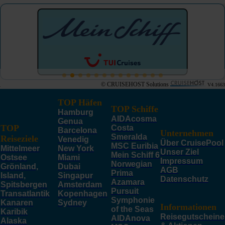
© CRUISEHOST Solutions
V4.1663
TOP Häfen
TOP Schiffe
Hamburg
AIDAcosma
Genua
TOP
Costa
Barcelona
Unternehmen
Smeralda
Reiseziele
Venedig
Über CruisePool
MSC Euribia
Mittelmeer
New York
Unser Ziel
Mein Schiff 6
Ostsee
Miami
Impressum
Norwegian
Grönland,
Dubai
AGB
Prima
Island,
Singapur
Datenschutz
Azamara
Spitsbergen
Amsterdam
Pursuit
Transatlantik
Kopenhagen
Symphonie
Kanaren
Sydney
Informationen
of the Seas
Karibik
Reisegutscheine
AIDAnova
Alaska