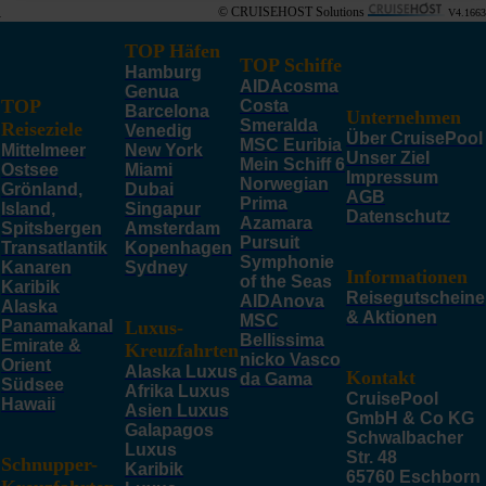
© CRUISEHOST Solutions
V4.1663
TOP Häfen
TOP Schiffe
Hamburg
AIDAcosma
Genua
TOP
Costa
Barcelona
Unternehmen
Smeralda
Reiseziele
Venedig
Über CruisePool
MSC Euribia
Mittelmeer
New York
Unser Ziel
Mein Schiff 6
Ostsee
Miami
Impressum
Norwegian
Grönland,
Dubai
AGB
Prima
Island,
Singapur
Datenschutz
Azamara
Spitsbergen
Amsterdam
Pursuit
Transatlantik
Kopenhagen
Symphonie
Kanaren
Sydney
Informationen
of the Seas
Karibik
Reisegutscheine
AIDAnova
Alaska
& Aktionen
MSC
Panamakanal
Luxus-
Bellissima
Emirate &
Kreuzfahrten
nicko Vasco
Orient
Alaska Luxus
Kontakt
da Gama
Südsee
Afrika Luxus
CruisePool
Hawaii
Asien Luxus
GmbH & Co KG
Galapagos
Schwalbacher
Luxus
Str. 48
Schnupper-
Karibik
65760 Eschborn