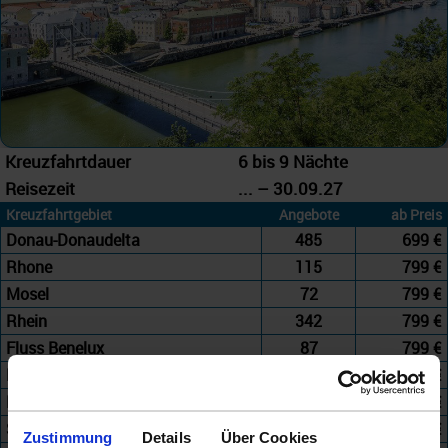
Kreuzfahrtdauer
6 bis 9 Nächte
Reisezeit
... – 30.09.27
Kreuzfahrtgebiet
Angebote
ab Preis
Donau-Donaudelta
485
699 €
Rhone
115
799 €
Mosel
72
799 €
Rhein
342
799 €
Fluss Benelux
87
799 €
Douro-Guadalquivir
260
885 €
Fluss-Mix
42
925 €
Seine
247
949 €
Zustimmung
Details
Über Cookies