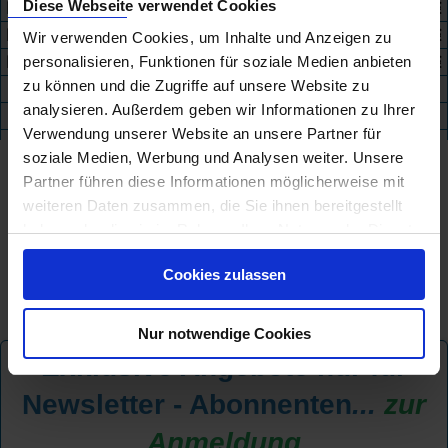
Fluss-Mix Frankreich
Diese Webseite verwendet Cookies
191
955 €
Kanäle Holland
17
999 €
Wir verwenden Cookies, um Inhalte und Anzeigen zu
Fluss-Mix Deutschland
52
1.099 €
personalisieren, Funktionen für soziale Medien anbieten
zu können und die Zugriffe auf unsere Website zu
analysieren. Außerdem geben wir Informationen zu Ihrer
+
Verwendung unserer Website an unsere Partner für
soziale Medien, Werbung und Analysen weiter. Unsere
Partner führen diese Informationen möglicherweise mit
weiteren Daten zusammen, die Sie ihnen bereitgestellt
haben oder die sie im Rahmen Ihrer Nutzung der Dienste
gesammelt haben.
Cookies zulassen
Nur notwendige Cookies
Exklusive Angebote nur für
Newsletter - Abonnenten
...
zur
Anmeldung