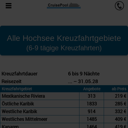
Alle Hochsee Kreuzfahrtgebiete
(6-9 tägige Kreuzfahrten)
Kreuzfahrtdauer
6 bis 9 Nächte
Reisezeit
... – 31.05.28
Kreuzfahrtgebiet
Angebote
ab Preis
Mexikanische Riviera
313
219 €
Östliche Karibik
1833
285 €
Westliche Karibik
914
332 €
Westliches Mittelmeer
1485
409 €
Kanaren
1464
419 €