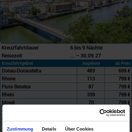
Kreuzfahrtdauer
6 bis 9 Nächte
Reisezeit
... – 30.09.27
Kreuzfahrtgebiet
Angebote
ab Preis
Donau-Donaudelta
483
699 €
Rhone
113
799 €
Fluss Benelux
87
799 €
Rhein
339
799 €
Mosel
70
799 €
Fluss-Mix
41
925 €
Douro-Guadalquivir
254
949 €
Seine
256
949 €
Zustimmung
Details
Über Cookies