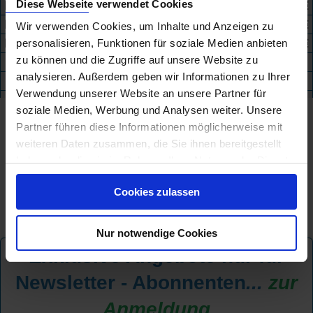
Fluss-Mix Frankreich
Diese Webseite verwendet Cookies
191
955 €
Kanäle Holland
17
999 €
Wir verwenden Cookies, um Inhalte und Anzeigen zu
Fluss-Mix Deutschland
52
1.099 €
personalisieren, Funktionen für soziale Medien anbieten
zu können und die Zugriffe auf unsere Website zu
analysieren. Außerdem geben wir Informationen zu Ihrer
+
Verwendung unserer Website an unsere Partner für
soziale Medien, Werbung und Analysen weiter. Unsere
Partner führen diese Informationen möglicherweise mit
weiteren Daten zusammen, die Sie ihnen bereitgestellt
haben oder die sie im Rahmen Ihrer Nutzung der Dienste
gesammelt haben.
Cookies zulassen
Nur notwendige Cookies
Exklusive Angebote nur für
Newsletter - Abonnenten
...
zur
Anmeldung