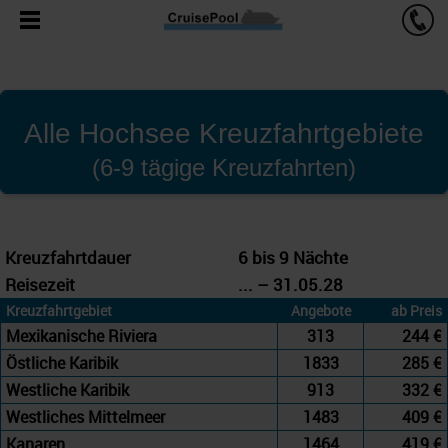
Alle Hochsee Kreuzfahrtgebiete
(6-9 tägige Kreuzfahrten)
Kreuzfahrtdauer
6 bis 9 Nächte
Reisezeit
... – 31.05.28
Kreuzfahrtgebiet
Angebote
ab Preis
Mexikanische Riviera
313
244 €
Östliche Karibik
1833
285 €
Westliche Karibik
913
332 €
Westliches Mittelmeer
1483
409 €
Kanaren
1464
419 €