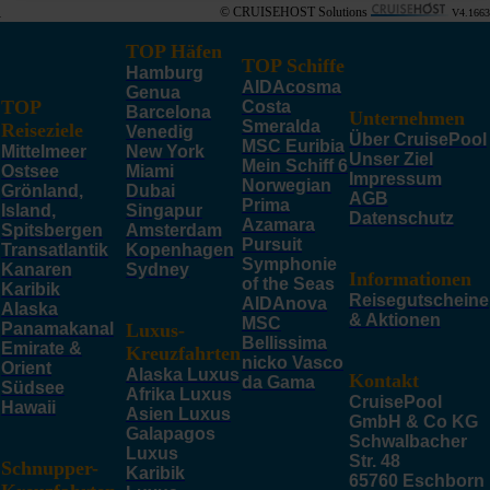
© CRUISEHOST Solutions
V4.1663
TOP Häfen
TOP Schiffe
Hamburg
AIDAcosma
Genua
TOP
Costa
Barcelona
Unternehmen
Smeralda
Reiseziele
Venedig
Über CruisePool
MSC Euribia
Mittelmeer
New York
Unser Ziel
Mein Schiff 6
Ostsee
Miami
Impressum
Norwegian
Grönland,
Dubai
AGB
Prima
Island,
Singapur
Datenschutz
Azamara
Spitsbergen
Amsterdam
Pursuit
Transatlantik
Kopenhagen
Symphonie
Kanaren
Sydney
Informationen
of the Seas
Karibik
Reisegutscheine
AIDAnova
Alaska
& Aktionen
MSC
Panamakanal
Luxus-
Bellissima
Emirate &
Kreuzfahrten
nicko Vasco
Orient
Alaska Luxus
Kontakt
da Gama
Südsee
Afrika Luxus
CruisePool
Hawaii
Asien Luxus
GmbH & Co KG
Galapagos
Schwalbacher
Luxus
Str. 48
Schnupper-
Karibik
65760 Eschborn