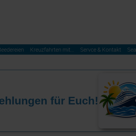
Reedereien
Kreuzfahrten mit...
Servce & Kontakt
Sea
ehlungen für Euch!