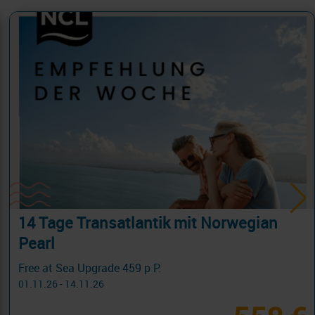
14 Tage Transatlantik mit Norwegian
Pearl
Free at Sea Upgrade 459 p P.
01.11.26 - 14.11.26