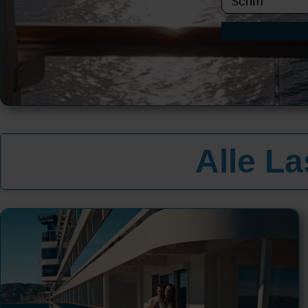
Alle L
All