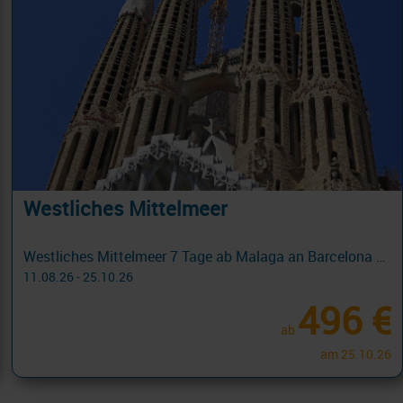
Westliches Mittelmeer
Westliches Mittelmeer 7 Tage ab Malaga an Barcelona mit Cashback
11.08.26 - 25.10.26
496 €
ab
am 25.10.26