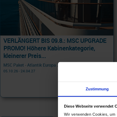
VERLÄNGERT BIS 09.8.: MSC UPGRADE
PROMO! Höhere Kabinenkategorie,
kleinerer Preis...
MSC Paket - Atlantik Europa 3 Tage ab Hamburg an Rotterdam - PROMO PREMIUM ALL-IN mit Cashback
05.10.26 - 24.04.27
283 €
ab
Zustimmung
am 18.10.26
Diese Webseite verwendet 
Wir verwenden Cookies, um I