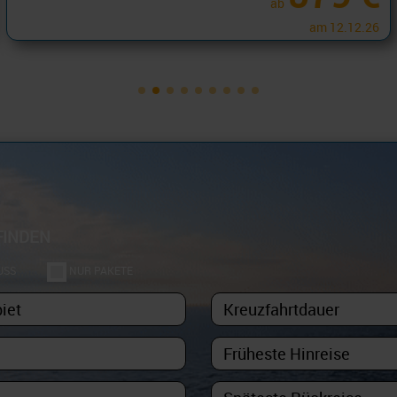
ab
am 12.12.26
FINDEN
USS
NUR PAKETE