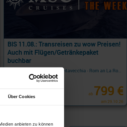
BIS 11.08.: Transreisen zu wow Preisen!
Auch mit Flügen/Getränkepaket
buchbar
Transatlantik 19 Tage ab Civitavecchia - Rom an La Romana mit Cashback
28.09.26 - 10.04.27
799 €
ab
Über Cookies
am 29.10.26
 Medien anbieten zu können