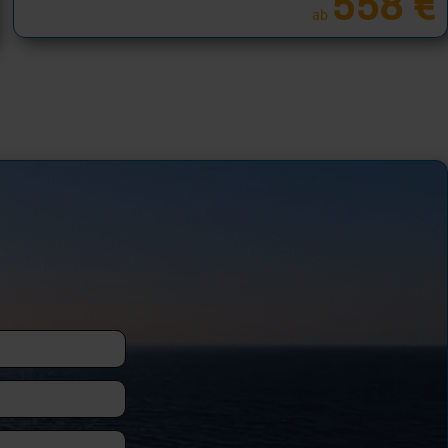
558 €
ab