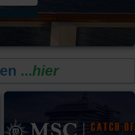
ten
...
hier