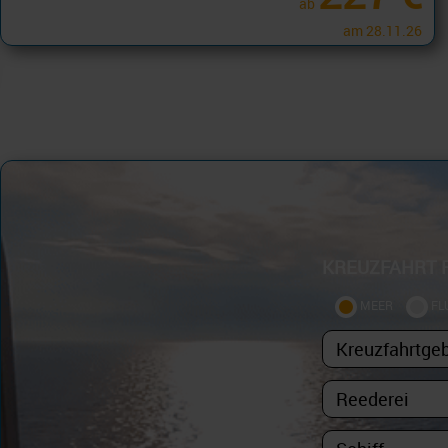
ab
am 28.11.26
KREUZFAHRT 
MEER
FL