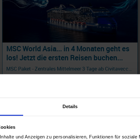
MSC World Asia... in 4 Monaten geht es
los! Jetzt die ersten Reisen buchen...
MSC Paket - Zentrales Mittelmeer 3 Tage ab Civitavecchia - Rom an Valletta - HOLIDAY BREAKS mit Cashback
04.12.26 - 01.11.28
183 €
ab
am 12.04.27
Details
Cookies
nhalte und Anzeigen zu personalisieren, Funktionen für soziale