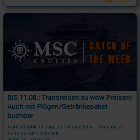
am 12.04.27
BIS 11.08.: Transreisen zu wow Preisen!
Auch mit Flügen/Getränkepaket
buchbar
Transatlantik 19 Tage ab Civitavecchia - Rom an La
Romana mit Cashback