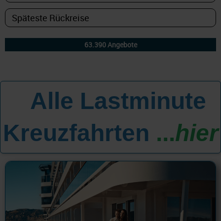
Alle Lastminute
All
Kreuzfahrten
...
hier