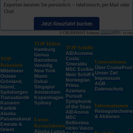
Experten beraten Sie persönlich – telefonisch, per Mail oder
Chat.
Jetzt Kreuzfahrt buchen
© CRUISEHOST Solutions
V4.1663
TOP Häfen
TOP Schiffe
Hamburg
AIDAcosma
Genua
TOP
Costa
Barcelona
Unternehmen
Smeralda
Reiseziele
Venedig
Über CruisePool
MSC Euribia
Mittelmeer
New York
Unser Ziel
Mein Schiff 6
Ostsee
Miami
Impressum
Norwegian
Grönland,
Dubai
AGB
Prima
Island,
Singapur
Datenschutz
Azamara
Spitsbergen
Amsterdam
Pursuit
Transatlantik
Kopenhagen
Symphonie
Kanaren
Sydney
Informationen
of the Seas
Karibik
Reisegutscheine
AIDAnova
Alaska
& Aktionen
MSC
Panamakanal
Luxus-
Bellissima
Emirate &
Kreuzfahrten
nicko Vasco
Orient
Alaska Luxus
Kontakt