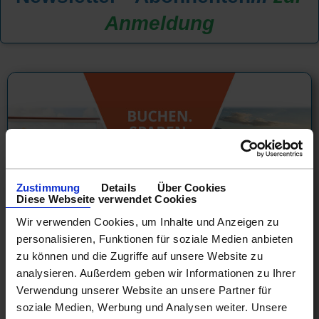
Anmeldung
Zustimmung
Details
Über Cookies
Diese Webseite verwendet Cookies
Wir verwenden Cookies, um Inhalte und Anzeigen zu
personalisieren, Funktionen für soziale Medien anbieten
zu können und die Zugriffe auf unsere Website zu
AIDA Lastminute Angebote für August
analysieren. Außerdem geben wir Informationen zu Ihrer
und September 2026
Verwendung unserer Website an unsere Partner für
soziale Medien, Werbung und Analysen weiter. Unsere
Kurzreise nach Århus & Göteborg ab Kiel 4 Tage ab/an