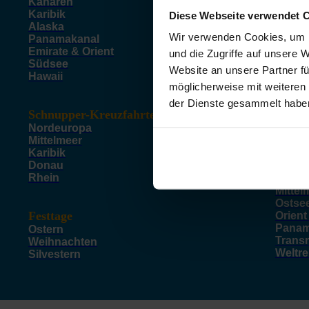
Kanaren
New Y
Karibik
Diese Webseite verwendet 
Miami
Alaska
Dubai
Wir verwenden Cookies, um I
Panamakanal
Singa
Emirate & Orient
Amste
und die Zugriffe auf unsere 
Südsee
Kope
Website an unsere Partner fü
Hawaii
Sydne
möglicherweise mit weiteren
der Dienste gesammelt habe
Schnupper-Kreuzfahrten
Luxus
Nordeuropa
Alask
Mittelmeer
Afrika
Karibik
Asien
Donau
Galap
Rhein
Karibi
Mittel
Ostse
Festtage
Orient
Panam
Ostern
Trans
Weihnachten
Weltr
Silvestern