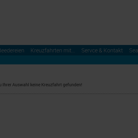
Reedereien
Kreuzfahrten mit...
Servce & Kontakt
Sea
u Ihrer Auswahl keine Kreuzfahrt gefunden!