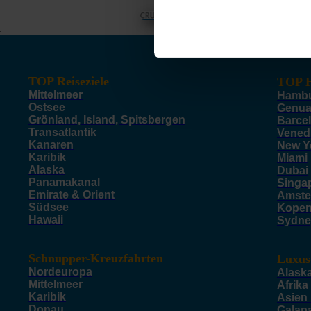
© CRUISEHOST Solutions
V4.1663
TOP Reiseziele
TOP H
Mittelmeer
Hamb
Ostsee
Genu
Grönland, Island, Spitsbergen
Barce
Transatlantik
Vened
Kanaren
New Y
Karibik
Miami
Alaska
Dubai
Panamakanal
Singa
Emirate & Orient
Amste
Südsee
Kope
Hawaii
Sydne
Schnupper-Kreuzfahrten
Luxus
Nordeuropa
Alask
Mittelmeer
Afrika
Karibik
Asien
Donau
Galap