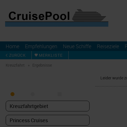
Home
Empfehlungen
Neue Schiffe
Reiseziele
ZURÜCK
MERKLISTE
Kreuzfahrt
Ergebnisse
Leider wurde z
KREUZFAHRT FINDEN
MEER
FLUSS
NUR PAKETE