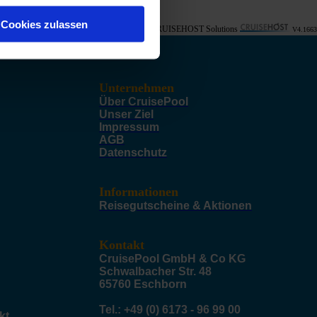
Cookies zulassen
© CRUISEHOST Solutions
V4.1663
Unternehmen
Über CruisePool
Unser Ziel
Impressum
AGB
Datenschutz
Informationen
Reisegutscheine & Aktionen
Kontakt
CruisePool GmbH & Co KG
Schwalbacher Str. 48
65760 Eschborn
Tel.: +49 (0) 6173 - 96 99 00
kt