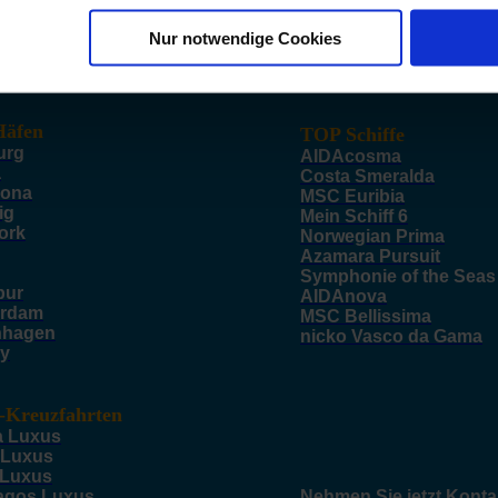
Nur notwendige Cookies
äfen
TOP Schiffe
urg
AIDAcosma
a
Costa Smeralda
lona
MSC Euribia
ig
Mein Schiff 6
ork
Norwegian Prima
Azamara Pursuit
Symphonie of the Seas
pur
AIDAnova
rdam
MSC Bellissima
nhagen
nicko Vasco da Gama
y
-Kreuzfahrten
a Luxus
 Luxus
 Luxus
agos Luxus
Nehmen Sie jetzt Konta