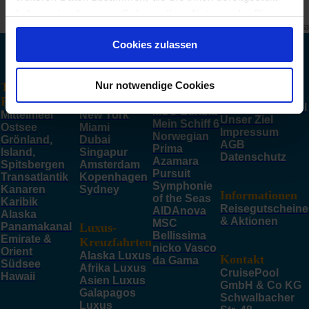
haben oder die sie im Rahmen Ihrer Nutzung der Dienste
© CRUISEHOST Solutions
V4.1663
gesammelt haben.
Cookies zulassen
TOP Häfen
TOP Schiffe
Hamburg
AIDAcosma
Genua
Nur notwendige Cookies
TOP
Costa
Barcelona
Unternehmen
Smeralda
Reiseziele
Venedig
Über CruisePool
MSC Euribia
Mittelmeer
New York
Unser Ziel
Mein Schiff 6
Ostsee
Miami
Impressum
Norwegian
Grönland,
Dubai
AGB
Prima
Island,
Singapur
Datenschutz
Azamara
Spitsbergen
Amsterdam
Pursuit
Transatlantik
Kopenhagen
Symphonie
Kanaren
Sydney
Informationen
of the Seas
Karibik
Reisegutscheine
AIDAnova
Alaska
& Aktionen
MSC
Panamakanal
Luxus-
Bellissima
Emirate &
Kreuzfahrten
nicko Vasco
Orient
Alaska Luxus
Kontakt
da Gama
Südsee
Afrika Luxus
CruisePool
Hawaii
Asien Luxus
GmbH & Co KG
Galapagos
Schwalbacher
Luxus