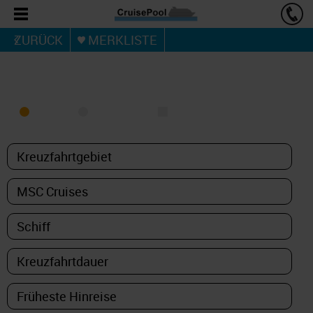
ZURÜCK
MERKLISTE
KREUZFAHRT FINDEN
MEER
FLUSS
NUR PAKETE