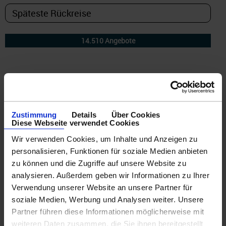
DETAILFILTER
oder Auswahl verfeinern:
Zustimmung
Details
Über Cookies
Diese Webseite verwendet Cookies
Wir verwenden Cookies, um Inhalte und Anzeigen zu
personalisieren, Funktionen für soziale Medien anbieten
zu können und die Zugriffe auf unsere Website zu
© CRUISEHOST Solutions
V4.1663
analysieren. Außerdem geben wir Informationen zu Ihrer
Leider wurde zu Ihrer Auswahl keine Kreuzfahrt gefunden!
Verwendung unserer Website an unsere Partner für
soziale Medien, Werbung und Analysen weiter. Unsere
Partner führen diese Informationen möglicherweise mit
weiteren Daten zusammen, die Sie ihnen bereitgestellt