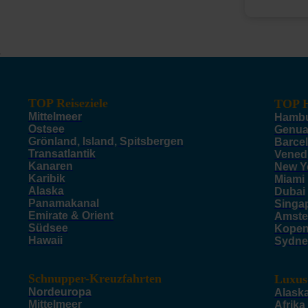
TOP Reiseziele
TOP H
Mittelmeer
Hamb
Ostsee
Genu
Grönland, Island, Spitsbergen
Barce
Transatlantik
Vened
Kanaren
New Y
Karibik
Miami
Alaska
Dubai
Panamakanal
Singa
Emirate & Orient
Amste
Südsee
Kope
Hawaii
Sydne
Schnupper-Kreuzfahrten
Luxus
Nordeuropa
Alask
Mittelmeer
Afrika