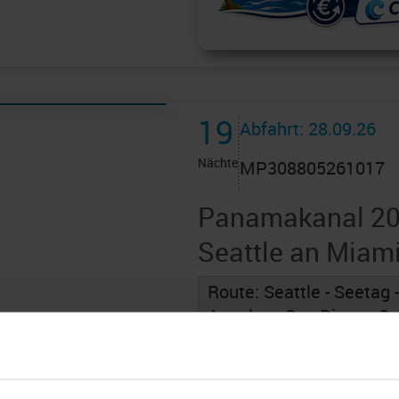
19
Abfahrt: 28.09.26
Nächte
MP308805261017
Panamakanal 20
Seattle an Miam
Route: Seattle - Seetag 
Angeles - San Diego - Se
San Lucas - Seetag - See
Puntarenas - Seetag - 
Passage Panama-Kanal -