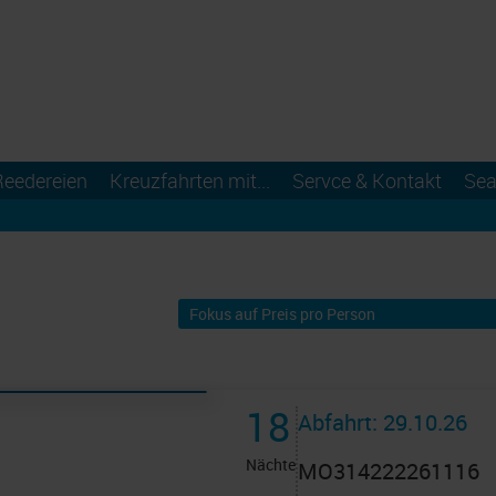
Reedereien
Kreuzfahrten mit...
Servce & Kontakt
Sea
18
Abfahrt: 29.10.26
Nächte
MO314222261116