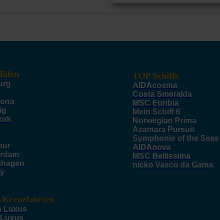
äfen
TOP Schiffe
urg
AIDAcosma
a
Costa Smeralda
lona
MSC Euribia
ig
Mein Schiff 6
ork
Norwegian Prima
Azamara Pursuit
Symphonie of the Seas
pur
AIDAnova
rdam
MSC Bellissima
nhagen
nicko Vasco da Gama
y
-Kreuzfahrten
a Luxus
 Luxus