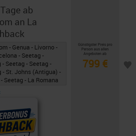
 Tage ab
Rom an La
hback
Günstigster Preis pro
om - Genua - Livorno -
Person aus allen
Angeboten ab
celona - Seetag -
799 €
 - Seetag - Seetag -
 - St. Johns (Antigua) -
e - Seetag - La Romana
«