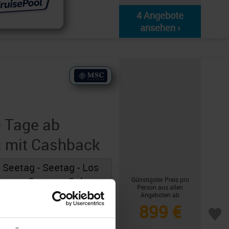
4 Angebote
ansehen ›
 Tage ab
i mit Cashback
- Seetag - Seetag - Los
etag - Seetag - Cabo
Günstigster Preis pro
Person aus allen
tag - Seetag -
Angeboten ab
899 €
Passage Panama-Kanal -
 Colon - Cartagena -