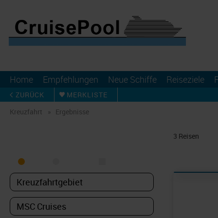
Home
Empfehlungen
Neue Schiffe
Reiseziele
ZURÜCK
MERKLISTE
Kreuzfahrt
Ergebnisse
KREUZFAHRT FINDEN
3
Reisen
MEER
FLUSS
NUR PAKETE