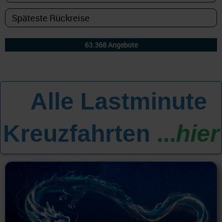
Alle Lastminute
All
Kreuzfahrten
...
hier