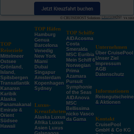
Jetzt Kreuzfahrt buchen
© CRUISEHOST Solutions
V4.1663
TOP Häfen
TOP Schiffe
Hamburg
AIDAcosma
Genua
TOP
Costa
Barcelona
Unternehmen
Smeralda
Reiseziele
Venedig
Über CruisePool
MSC Euribia
Mittelmeer
New York
Unser Ziel
Mein Schiff 6
Ostsee
Miami
Impressum
Norwegian
Grönland,
Dubai
AGB
Prima
Island,
Singapur
Datenschutz
Azamara
Spitsbergen
Amsterdam
Pursuit
Transatlantik
Kopenhagen
Symphonie
Kanaren
Sydney
Informationen
of the Seas
Karibik
Reisegutscheine
AIDAnova
Alaska
& Aktionen
MSC
Panamakanal
Luxus-
Bellissima
Emirate &
Kreuzfahrten
nicko Vasco
Orient
Alaska Luxus
Kontakt
da Gama
Südsee
Afrika Luxus
CruisePool
Hawaii
Asien Luxus
GmbH & Co KG
Galapagos