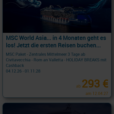
MSC World Asia... in 4 Monaten geht es
los! Jetzt die ersten Reisen buchen...
MSC Paket - Zentrales Mittelmeer 3 Tage ab
Civitavecchia - Rom an Valletta - HOLIDAY BREAKS mit
Cashback
04.12.26 - 01.11.28
293 €
ab
am 12.04.27