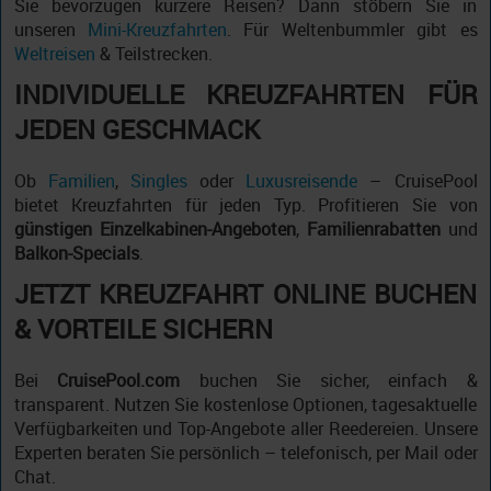
Sie bevorzugen kürzere Reisen? Dann stöbern Sie in
unseren
Mini-Kreuzfahrten
. Für Weltenbummler gibt es
Weltreisen
& Teilstrecken.
INDIVIDUELLE KREUZFAHRTEN FÜR
JEDEN GESCHMACK
Ob
Familien
,
Singles
oder
Luxusreisende
– CruisePool
bietet Kreuzfahrten für jeden Typ. Profitieren Sie von
günstigen Einzelkabinen-Angeboten
,
Familienrabatten
und
Balkon-Specials
.
JETZT KREUZFAHRT ONLINE BUCHEN
& VORTEILE SICHERN
Bei
CruisePool.com
buchen Sie sicher, einfach &
transparent. Nutzen Sie kostenlose Optionen, tagesaktuelle
Verfügbarkeiten und Top-Angebote aller Reedereien. Unsere
Experten beraten Sie persönlich – telefonisch, per Mail oder
Chat.