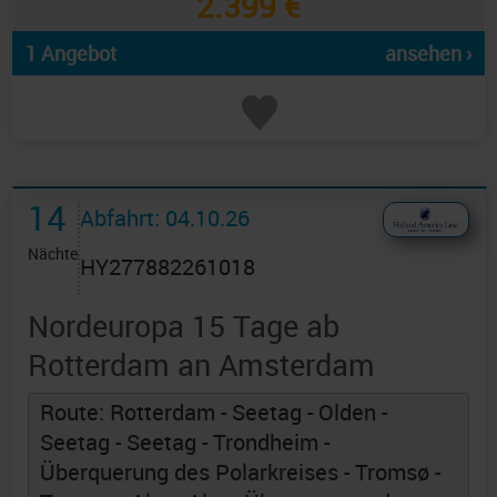
2.399 €
1 Angebot
ansehen ›
14
Abfahrt: 04.10.26
Nächte
HY277882261018
Nordeuropa 15 Tage ab
Rotterdam an Amsterdam
Route: Rotterdam - Seetag - Olden -
Seetag - Seetag - Trondheim -
Überquerung des Polarkreises - Tromsø -