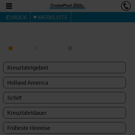
ZURÜCK
MERKLISTE
KREUZFAHRT FINDEN
MEER
FLUSS
NUR PAKETE