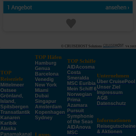
1 Angebot
ansehen ›
© CRUISEHOST Solutions
V4.1663
TOP Häfen
TOP Schiffe
Hamburg
AIDAcosma
Genua
TOP
Costa
Barcelona
Unternehmen
Smeralda
Reiseziele
Venedig
Über CruisePool
MSC Euribia
Mittelmeer
New York
Unser Ziel
Mein Schiff 6
Ostsee
Miami
Impressum
Norwegian
Grönland,
Dubai
AGB
Prima
Island,
Singapur
Datenschutz
Azamara
Spitsbergen
Amsterdam
Pursuit
Transatlantik
Kopenhagen
Symphonie
Kanaren
Sydney
Informationen
of the Seas
Karibik
Reisegutscheine
AIDAnova
Alaska
& Aktionen
MSC
Panamakanal
Luxus-