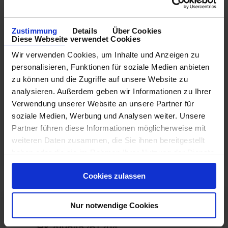
Seetag - Oranjestad - Seetag - Seetag -
Fort Lauderdale
Zustimmung
Details
Über Cookies
Diese Webseite verwendet Cookies
an Bord der »Eurodam«
Wir verwenden Cookies, um Inhalte und Anzeigen zu
personalisieren, Funktionen für soziale Medien anbieten
zu können und die Zugriffe auf unsere Website zu
analysieren. Außerdem geben wir Informationen zu Ihrer
Günstigster Preis pro Person aus allen Angeboten ab
1.499 €
Verwendung unserer Website an unsere Partner für
soziale Medien, Werbung und Analysen weiter. Unsere
1 Angebot
ansehen ›
Partner führen diese Informationen möglicherweise mit
weiteren Daten zusammen, die Sie ihnen bereitgestellt
haben oder die sie im Rahmen Ihrer Nutzung der Dienste
gesammelt haben.
Cookies zulassen
16
Abfahrt: 18.11.26
Nur notwendige Cookies
Nächte
HK299645261204