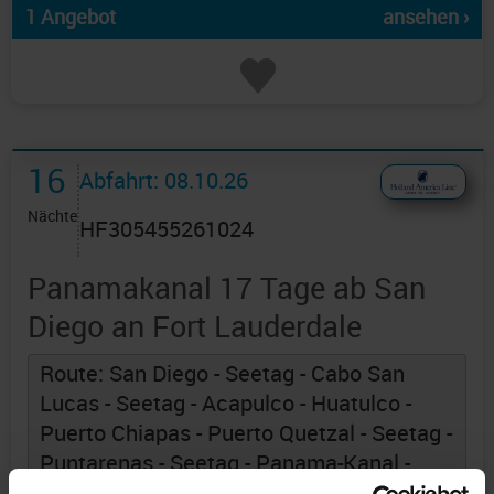
1 Angebot
ansehen ›
16
Abfahrt: 08.10.26
Nächte
HF305455261024
Panamakanal 17 Tage ab San
Diego an Fort Lauderdale
Route: San Diego - Seetag - Cabo San
Lucas - Seetag - Acapulco - Huatulco -
Puerto Chiapas - Puerto Quetzal - Seetag -
Puntarenas - Seetag - Panama-Kanal -
Passage Panama-Kanal - Panama-Kanal -