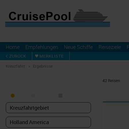
Home
Empfehlungen
Neue Schiffe
Reiseziele
ZURÜCK
MERKLISTE
Kreuzfahrt
Ergebnisse
KREUZFAHRT FINDEN
42
Reisen
MEER
FLUSS
NUR PAKETE