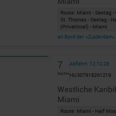
Miami
Route: Miami - Seetag - 
St. Thomas - Seetag - H
(Privatinsel) - Miami
an Bord der »Zuiderdam«
7
Abfahrt: 12.12.26
Nächte
HU307918261219
Westliche Karibi
Miami
Route: Miami - Half Moon