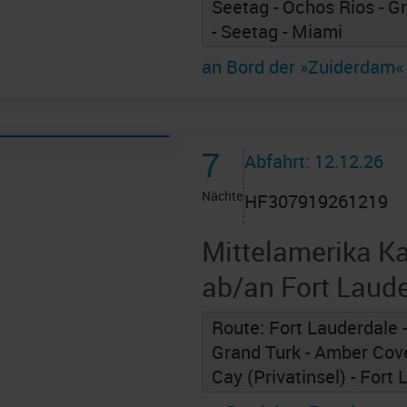
Seetag - Ochos Rios - 
- Seetag - Miami
an Bord der »Zuiderdam«
7
Abfahrt: 12.12.26
Nächte
HF307919261219
Mittelamerika Ka
ab/an Fort Laud
Route: Fort Lauderdale -
Grand Turk - Amber Cove
Cay (Privatinsel) - Fort