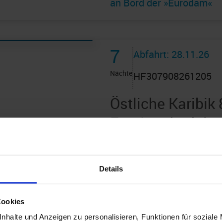
an Bord der »Eurodam«
7
Abfahrt: 28.11.26
Nächte
HF307908261205
Östliche Karibik
Fort Lauderdale
Route: Fort Lauderdale -
San Juan - St. Thomas -
Details
Cay (Privatinsel) - Fort
an Bord der »Eurodam«
Cookies
nhalte und Anzeigen zu personalisieren, Funktionen für soziale