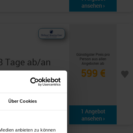
ansehen ›
Günstigster Preis pro
 8 Tage ab/an
Person aus allen
Angeboten ab
599 €
 Seetag - Grand Turk -
 Seetag - Half Moon
Über Cookies
 Lauderdale
1 Angebot
ansehen ›
 Medien anbieten zu können