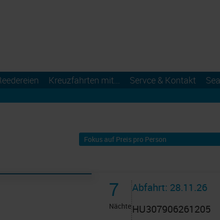
Reedereien
Kreuzfahrten mit...
Servce & Kontakt
Sea
7
Abfahrt: 28.11.26
Nächte
HU307906261205