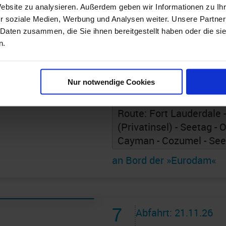
Website zu analysieren. Außerdem geben wir Informationen zu I
7
Abfahrt: 14.11.26
r soziale Medien, Werbung und Analysen weiter. Unsere Partner
 Daten zusammen, die Sie ihnen bereitgestellt haben oder die s
Nächte
HF307899261121
n.
Westliche Karibi
Nur notwendige Cookies
Fort Lauderdale
Route: Fort Lauderdale 
(Privatinsel) - Seetag -
Cayman - Cozumel - Seet
an Bord der »Eurodam«
7
Abfahrt: 21.11.26