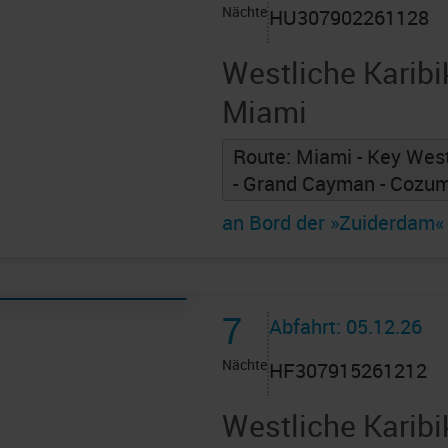
Nächte
HU307902261128
Westliche Karibi
Miami
Route: Miami - Key West
- Grand Cayman - Cozum
an Bord der »Zuiderdam«
7
Abfahrt: 05.12.26
Nächte
HF307915261212
Westliche Karibi