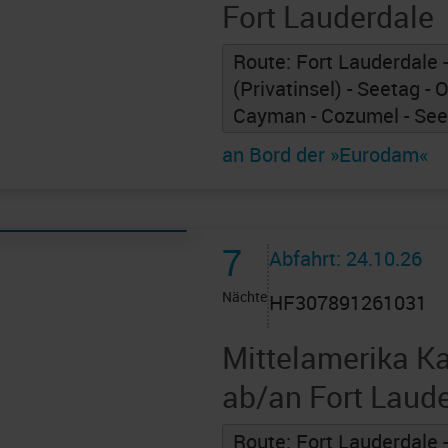
Fort Lauderdale
Route: Fort Lauderdale 
(Privatinsel) - Seetag -
Cayman - Cozumel - Seet
an Bord der »Eurodam«
7
Abfahrt: 24.10.26
Nächte
HF307891261031
Mittelamerika Ka
ab/an Fort Laud
Route: Fort Lauderdale 