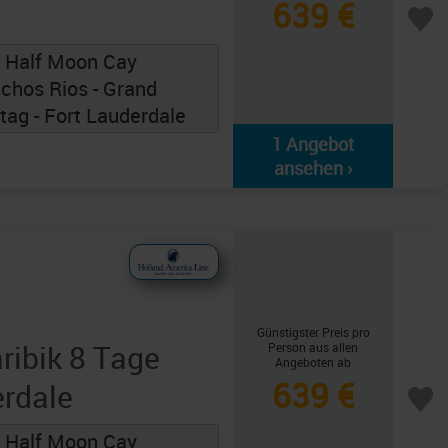
639 €
- Half Moon Cay
 Ochos Rios - Grand
ag - Fort Lauderdale
1 Angebot
ansehen ›
Günstigster Preis pro
ribik 8 Tage
Person aus allen
Angeboten ab
639 €
erdale
- Half Moon Cay