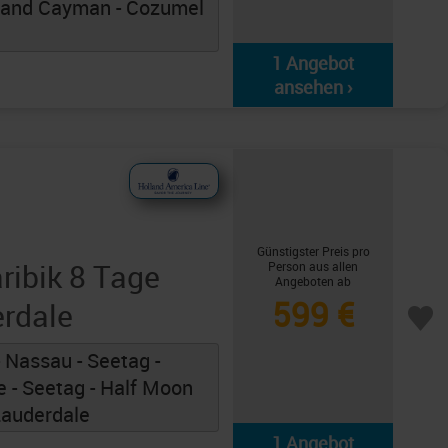
Grand Cayman - Cozumel
1 Angebot
ansehen ›
Günstigster Preis pro
ribik 8 Tage
Person aus allen
Angeboten ab
599 €
erdale
 Nassau - Seetag -
 - Seetag - Half Moon
 Lauderdale
1 Angebot