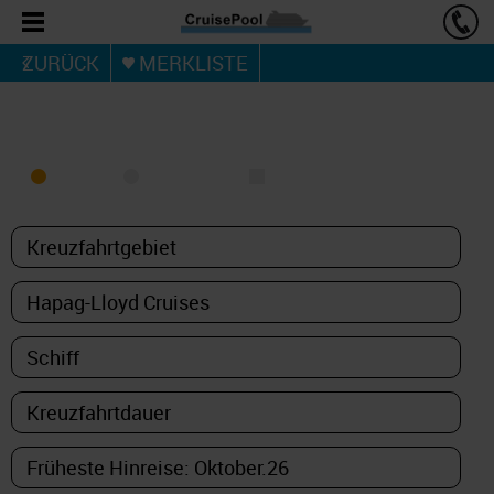
ZURÜCK
MERKLISTE
KREUZFAHRT FINDEN
MEER
FLUSS
NUR PAKETE