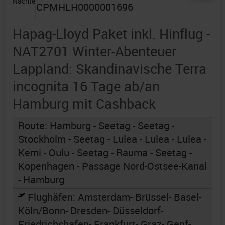
Nächte
CPMHLH0000001696
Hapag-Lloyd Paket inkl. Hinflug -
NAT2701 Winter-Abenteuer
Lappland: Skandinavische Terra
incognita 16 Tage ab/an
Hamburg mit Cashback
Route: Hamburg - Seetag - Seetag -
Stockholm - Seetag - Lulea - Lulea - Lulea -
Kemi - Oulu - Seetag - Rauma - Seetag -
Kopenhagen - Passage Nord-Ostsee-Kanal
- Hamburg
Flughäfen:
Amsterdam
- Brüssel
- Basel
-
Köln/Bonn
- Dresden
- Düsseldorf
-
Friedrichshafen
- Frankfurt
- Graz
- Genf
-