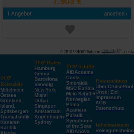
7.903 €
1 Angebot
ansehen ›
© CRUISEHOST Solutions
V4.1663
TOP Häfen
TOP Schiffe
Hamburg
AIDAcosma
Genua
TOP
Costa
Barcelona
Unternehmen
Smeralda
Reiseziele
Venedig
Über CruisePool
MSC Euribia
Mittelmeer
New York
Unser Ziel
Mein Schiff 6
Ostsee
Miami
Impressum
Norwegian
Grönland,
Dubai
AGB
Prima
Island,
Singapur
Datenschutz
Azamara
Spitsbergen
Amsterdam
Pursuit
Transatlantik
Kopenhagen
Symphonie
Kanaren
Sydney
Informationen
of the Seas
Karibik
Reisegutscheine
AIDAnova
Alaska