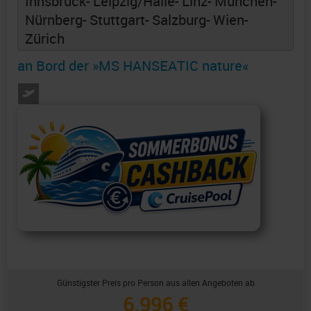
Innsbruck
- Leipzig/Halle
- Linz
- München
-
Nürnberg
- Stuttgart
- Salzburg
- Wien
-
Zürich
an Bord der »MS HANSEATIC nature«
Günstigster Preis pro Person aus allen Angeboten ab
6.996 €