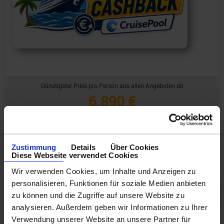
Günstigster Preis pro Person aus allen Angeboten ab
6.890 €
1 Angebot
ansehen ›
Zustimmung
Details
Über Cookies
Diese Webseite verwendet Cookies
Wir verwenden Cookies, um Inhalte und Anzeigen zu
personalisieren, Funktionen für soziale Medien anbieten
15
Abfahrt: 06.03.27
zu können und die Zugriffe auf unsere Website zu
analysieren. Außerdem geben wir Informationen zu Ihrer
Nächte
CPMHLH0000001441
Verwendung unserer Website an unsere Partner für