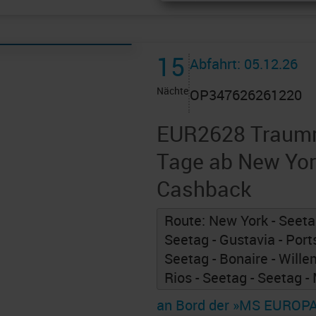
15
Abfahrt: 05.12.26
Nächte
OP347626261220
EUR2628 Traumro
Tage ab New Yor
Cashback
Route: New York - Seetag
Seetag - Gustavia - Port
Seetag - Bonaire - Will
Rios - Seetag - Seetag -
an Bord der »MS EUROP