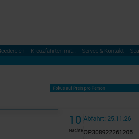
Reedereien
Kreuzfahrten mit...
Servce & Kontakt
Sea
10
Abfahrt: 25.11.26
Nächte
OP308922261205