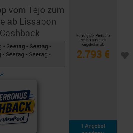
p vom Tejo zum
ge ab Lissabon
 Cashback
Günstigster Preis pro
Person aus allen
Angeboten ab
 - Seetag - Seetag -
2.793 €
 - Seetag - Seetag -
A«
1 Angebot