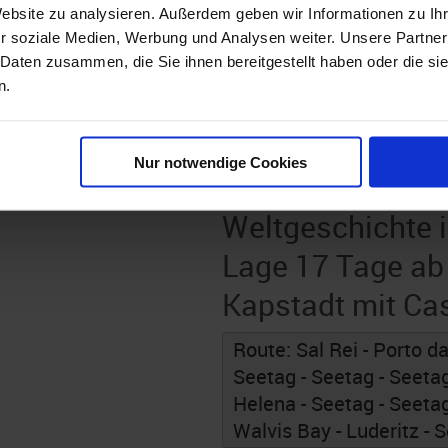
Website zu analysieren. Außerdem geben wir Informationen zu I
r soziale Medien, Werbung und Analysen weiter. Unsere Partner
16
Abfahrt: 30.10.26
 Daten zusammen, die Sie ihnen bereitgestellt haben oder die s
n.
Nächte
OK308917261115
SPI2622 Expedit
Nur notwendige Cookies
Weiten des Atlan
Weltgeschichte i
Lage 17 Tage ab 
Kapstadt mit Ca
Route: Sal Rei - Porto da
Seetag - Seetag - Seetag
Helena - Seetag - Seetag
Walvis Bay - Luderitz - 