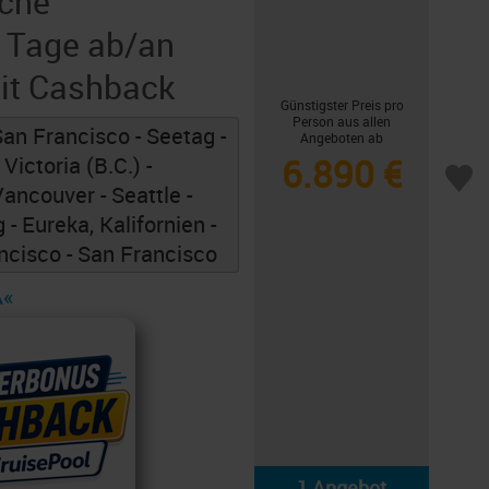
sche
 Tage ab/an
it Cashback
Günstigster Preis pro
Person aus allen
San Francisco - Seetag -
Angeboten ab
6.890 €
 Victoria (B.C.) -
ancouver - Seattle -
 - Eureka, Kalifornien -
ncisco - San Francisco
A«
1 Angebot