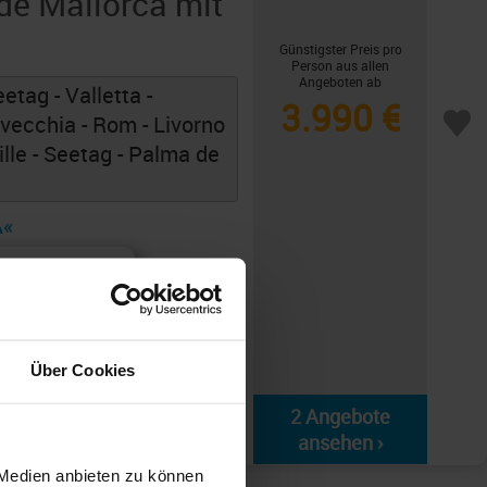
de Mallorca mit
Günstigster Preis pro
Person aus allen
Angeboten ab
etag - Valletta -
3.990 €
avecchia - Rom - Livorno
ille - Seetag - Palma de
A«
Über Cookies
2 Angebote
ansehen ›
 Medien anbieten zu können