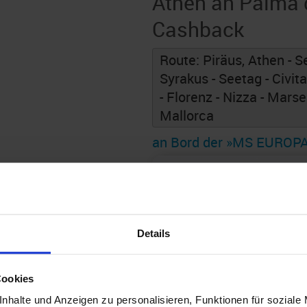
Athen an Palma 
Cashback
Route: Piräus, Athen - Se
Syrakus - Seetag - Civit
- Florenz - Nizza - Marse
Mallorca
an Bord der »MS EUROP
Details
Cookies
nhalte und Anzeigen zu personalisieren, Funktionen für soziale