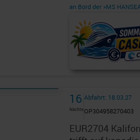
an Bord der »MS HANSEAT
16
Abfahrt: 18.03.27
Nächte
OP304958270403
EUR2704 Kaliforn