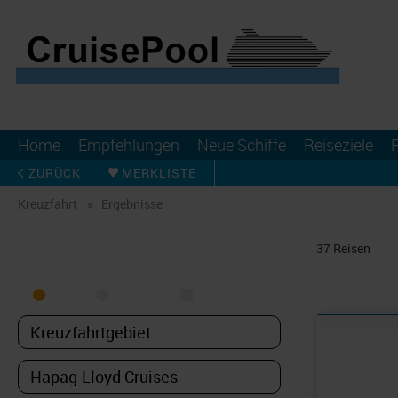
Home
Empfehlungen
Neue Schiffe
Reiseziele
ZURÜCK
MERKLISTE
Kreuzfahrt
Ergebnisse
KREUZFAHRT FINDEN
37
Reisen
MEER
FLUSS
NUR PAKETE