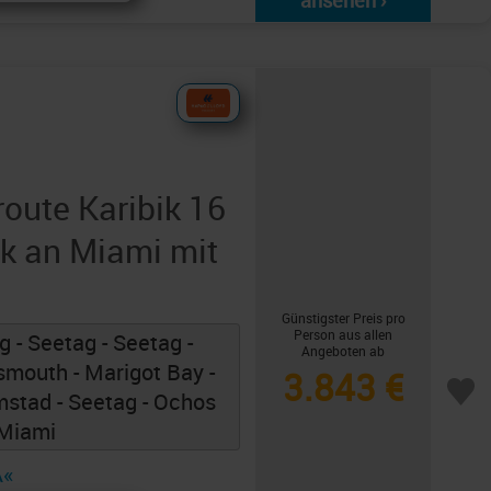
ansehen ›
ute Karibik 16
k an Miami mit
Günstigster Preis pro
Person aus allen
 - Seetag - Seetag -
Angeboten ab
smouth - Marigot Bay -
3.843 €
emstad - Seetag - Ochos
 Miami
A«