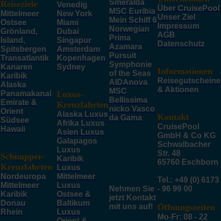
Smeralda
Reiseziele
Venedig
Über CruisePool
MSC Euribia
Mittelmeer
New York
Unser Ziel
Mein Schiff 6
Ostsee
Miami
Impressum
Norwegian
Grönland,
Dubai
AGB
Prima
Island,
Singapur
Datenschutz
Azamara
Spitsbergen
Amsterdam
Pursuit
Transatlantik
Kopenhagen
Symphonie
Kanaren
Sydney
Informationen
of the Seas
Karibik
Reisegutscheine
AIDAnova
Alaska
& Aktionen
MSC
Panamakanal
Luxus-
Bellissima
Emirate &
Kreuzfahrten
nicko Vasco
Orient
Alaska Luxus
Kontakt
da Gama
Südsee
Afrika Luxus
CruisePool
Hawaii
Asien Luxus
GmbH & Co KG
Galapagos
Schwalbacher
Luxus
Str. 48
Schnupper-
Karibik
65760 Eschborn
Kreuzfahrten
Luxus
Nordeuropa
Mittelmeer
Tel.: +49 (0) 6173
Mittelmeer
Luxus
Nehmen Sie
- 96 99 00
Karibik
Ostsee &
jetzt Kontakt
Donau
Baltikum
mit uns auf!
Öffnungszeiten
Rhein
Luxus
Mo-Fr: 08 - 22
Orient &