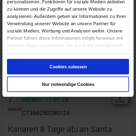
personalisieren, Funktionen für soziale Medien anbieten
zu können und die Zugriffe auf unsere Website zu
analysieren. Außerdem geben wir Informationen zu Ihrer
Verwendung unserer Website an unsere Partner für
soziale Medien, Werbung und Analysen weiter. Unsere
Günstigster Preis pro Person aus allen Angeboten ab
Partner führen diese Informationen möglicherweise mit
399 €
weiteren Daten zusammen, die Sie ihnen bereitgestellt
haben oder die sie im Rahmen Ihrer Nutzung der Dienste
1 Angebot
ansehen ›
gesammelt haben.
Cookies zulassen
Nur notwendige Cookies
7
Abfahrt: 17.01.28
Nächte
CT366250280124
Kanaren 8 Tage ab/an Santa