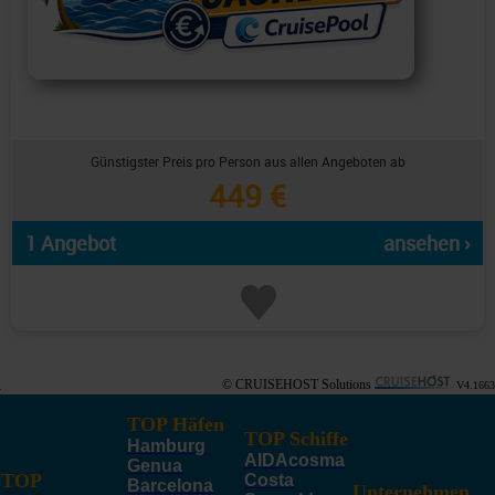
Günstigster Preis pro Person aus allen Angeboten ab
449 €
1 Angebot
ansehen ›
© CRUISEHOST Solutions
V4.1663
TOP Häfen
TOP Schiffe
Hamburg
AIDAcosma
Genua
TOP
Costa
Barcelona
Unternehmen