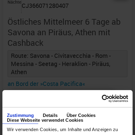
Nächte
CJ366071280407
Östliches Mittelmeer 6 Tage ab
Savona an Piräus, Athen mit
Cashback
Route: Savona - Civitavecchia - Rom -
Messina - Seetag - Heraklion - Piräus,
Athen
an Bord der »Costa Pacifica«
Zustimmung
Details
Über Cookies
Diese Webseite verwendet Cookies
Wir verwenden Cookies, um Inhalte und Anzeigen zu