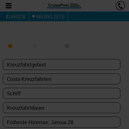
ZURÜCK
MERKLISTE
KREUZFAHRT FINDEN
MEER
FLUSS
NUR PAKETE