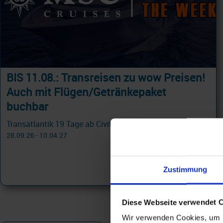
BIS 11.08.: Transreisen zu wow Preisen!
Auch mit Flügen/Getränkepaket
buchbar
Transatlantik 19 Tage ab Civitavecchia - Rom an La Romana mit Cashback
28.09.26 - 10.04.27
799 €
ab
Zustimmung
am 29.10.26
Diese Webseite verwendet 
Wir verwenden Cookies, um I