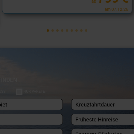
799 €
ab
am 10.12.26
FINDEN
USS
NUR PAKETE