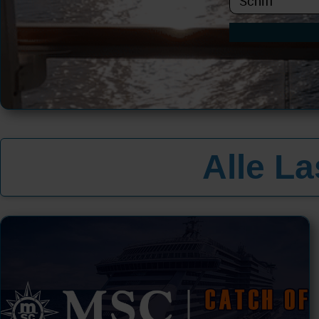
Alle L
All