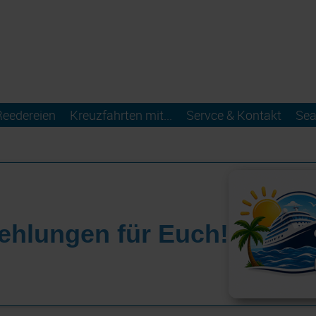
Reedereien
Kreuzfahrten mit...
Servce & Kontakt
Sea
ehlungen für Euch!