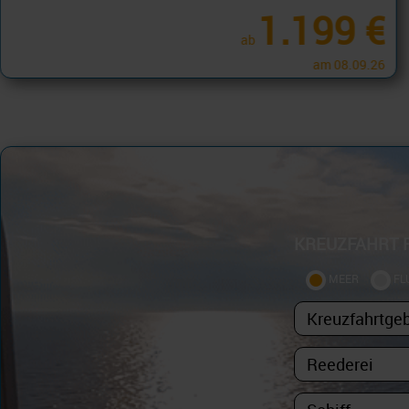
ab
am 07.12.26
KREUZFAHRT 
MEER
FL