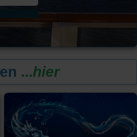
ten
...
hier