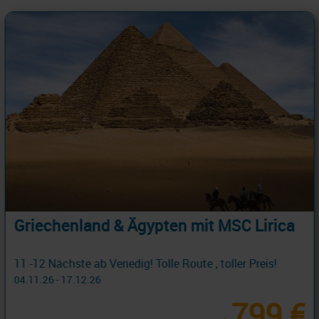
Mit Costa auf die Kanaren inklusive Flug
! Jetzt Winterauszeit buchen...
Costa Flugpaket Kanaren 8 Tage ab/an Las Palmas mit Cashback
19.11.26 - 26.03.27