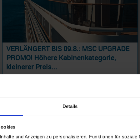
VERLÄNGERT BIS 09.8.: MSC UPGRADE
PROMO! Höhere Kabinenkategorie,
kleinerer Preis...
MSC Paket - Atlantik Europa 3 Tage ab Hamburg an Rotterdam - PROMO PREMIUM ALL-IN mit Cashback
05.10.26 - 24.04.27
283 €
ab
Details
am 18.10.26
Cookies
nhalte und Anzeigen zu personalisieren, Funktionen für soziale