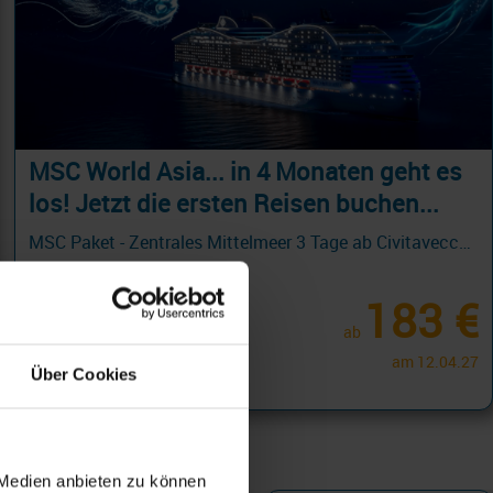
MSC World Asia... in 4 Monaten geht es
los! Jetzt die ersten Reisen buchen...
MSC Paket - Zentrales Mittelmeer 3 Tage ab Civitavecchia - Rom an Valletta - HOLIDAY BREAKS mit Cashback
04.12.26 - 01.11.28
183 €
ab
am 12.04.27
Über Cookies
 Medien anbieten zu können