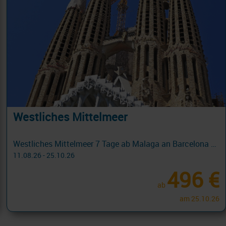
Westliches Mittelmeer
Westliches Mittelmeer 7 Tage ab Malaga an Barcelona mit Cashback
11.08.26 - 25.10.26
496 €
ab
am 25.10.26