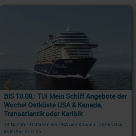
Griechenland & Ägypten mit MSC Lirica
11 -12 Nächste ab Venedig! Tolle Route , toller Preis!
04.11.26 - 17.12.26
799 €