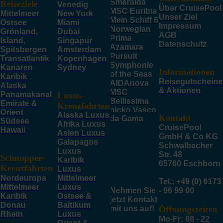
Smeralda
Reiseziele
Venedig
Über CruisePool
MSC Euribia
Mittelmeer
New York
Unser Ziel
Mein Schiff 6
Ostsee
Miami
Impressum
Norwegian
Grönland,
Dubai
AGB
Prima
Island,
Singapur
Datenschutz
Azamara
Spitsbergen
Amsterdam
Pursuit
Transatlantik
Kopenhagen
Symphonie
Kanaren
Sydney
Informationen
of the Seas
Karibik
Reisegutscheine
AIDAnova
Alaska
& Aktionen
MSC
Panamakanal
Luxus-
Bellissima
Emirate &
Kreuzfahrten
nicko Vasco
Orient
Alaska Luxus
Kontakt
da Gama
Südsee
Afrika Luxus
CruisePool
Hawaii
Asien Luxus
GmbH & Co KG
Galapagos
Schwalbacher
Luxus
Str. 48
Schnupper-
Karibik
65760 Eschborn
Kreuzfahrten
Luxus
Nordeuropa
Mittelmeer
Tel.: +49 (0) 6173
Mittelmeer
Luxus
Nehmen Sie
- 96 99 00
Karibik
Ostsee &
jetzt Kontakt
Donau
Baltikum
mit uns auf!
Öffnungszeiten
Rhein
Luxus
Mo-Fr: 08 - 22
Orient &