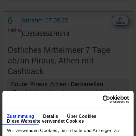
6
Abfahrt: 07.05.27
Nächte
CJ353685270513
Östliches Mittelmeer 7 Tage
ab/an Piräus, Athen mit
Cashback
Route: Piräus, Athen - Dardanellen
(Durchfahrt) - Istanbul - Izmir - Volos -
Thira - Piräus, Athen
an Bord der »Costa Pacifica«
Zustimmung
Details
Über Cookies
Diese Webseite verwendet Cookies
Wir verwenden Cookies, um Inhalte und Anzeigen zu