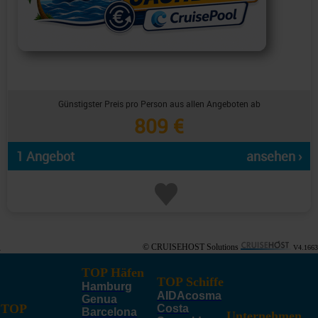
Günstigster Preis pro Person aus allen Angeboten ab
809 €
1 Angebot
ansehen ›
© CRUISEHOST Solutions
V4.1663
TOP Häfen
TOP Schiffe
Hamburg
AIDAcosma
Genua
TOP
Costa
Barcelona
Unternehmen