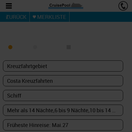
ZURÜCK
MERKLISTE
KREUZFAHRT FINDEN
MEER
FLUSS
NUR PAKETE