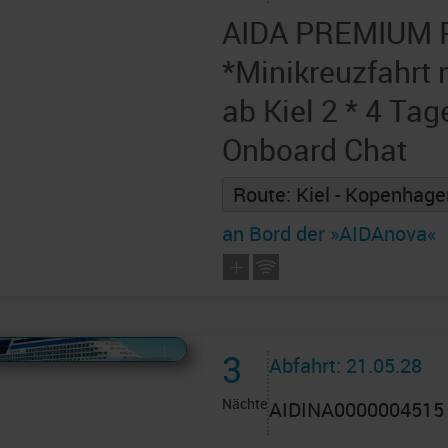
AIDA PREMIUM 
*Minikreuzfahrt
ab Kiel 2 * 4 Tag
Onboard Chat
Route: Kiel - Kopenhagen
an Bord der »AIDAnova«
 AIDAcruises ist ©
AIDAcruises
3
Abfahrt: 21.05.28
Nächte
AIDINA0000004515