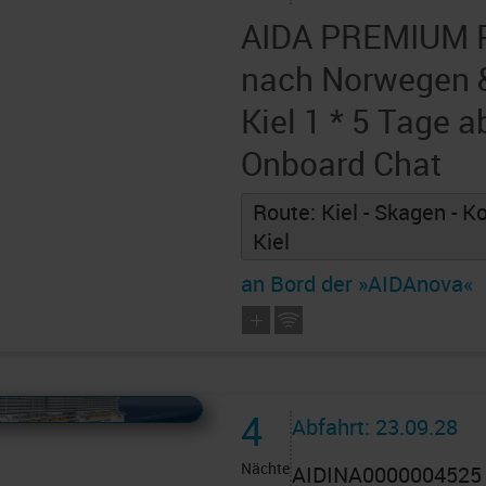
AIDA PREMIUM P
nach Norwegen 
Kiel 1 * 5 Tage a
Onboard Chat
Route: Kiel - Skagen - K
Kiel
an Bord der »AIDAnova«
 AIDAcruises ist ©
AIDAcruises
4
Abfahrt: 23.09.28
Nächte
AIDINA0000004525