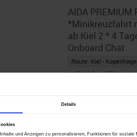
AIDA PREMIUM 
*Minikreuzfahrt
ab Kiel 2 * 4 Tag
Onboard Chat
Route: Kiel - Kopenhagen
an Bord der »AIDAnova«
Details
 AIDAcruises ist ©
AIDAcruises
3
Abfahrt: 07.07.28
Cookies
Nächte
AIDINA0000004725
nhalte und Anzeigen zu personalisieren, Funktionen für soziale