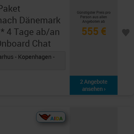
Paket
Günstigster Preis pro
 nach Dänemark
Person aus allen
Angeboten ab
555 €
* 4 Tage ab/an
nboard Chat
rhus - Kopenhagen -
2 Angebote
ansehen ›