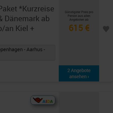
aket *Kurzreise
Günstigster Preis pro
& Dänemark ab
Person aus allen
Angeboten ab
615 €
b/an Kiel +
openhagen - Aarhus -
2 Angebote
ansehen ›