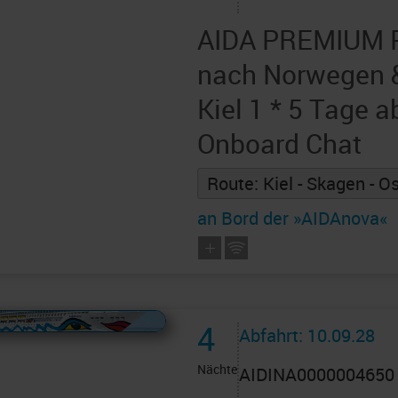
AIDA PREMIUM P
nach Norwegen 
Kiel 1 * 5 Tage a
Onboard Chat
Route: Kiel - Skagen - Os
an Bord der »AIDAnova«
 AIDAcruises ist ©
AIDAcruises
4
Abfahrt: 10.09.28
Nächte
AIDINA0000004650