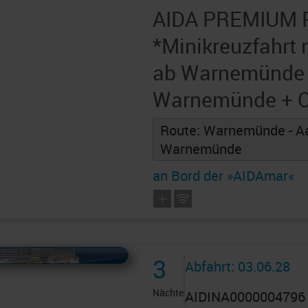
AIDA PREMIUM 
*Minikreuzfahrt
ab Warnemünde 
Warnemünde + O
Route: Warnemünde - Aa
Warnemünde
an Bord der »AIDAmar«
 AIDAcruises ist ©
AIDAcruises
3
Abfahrt: 03.06.28
Nächte
AIDINA0000004796