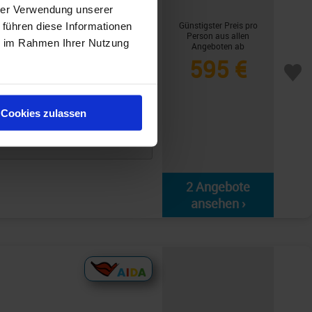
Paket
hrer Verwendung unserer
Günstigster Preis pro
 führen diese Informationen
 nach Dänemark
Person aus allen
ie im Rahmen Ihrer Nutzung
Angeboten ab
595 €
* 4 Tage ab/an
nboard Chat
Cookies zulassen
borg - Kopenhagen -
2 Angebote
ansehen ›