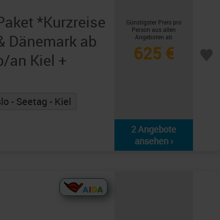
aket *Kurzreise
Günstigster Preis pro
Person aus allen
& Dänemark ab
Angeboten ab
625 €
b/an Kiel +
lo - Seetag - Kiel
2 Angebote
ansehen ›