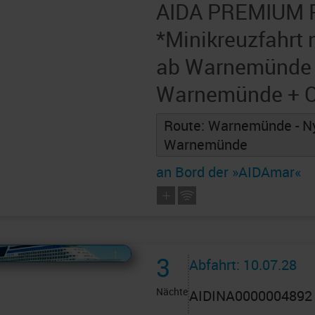
AIDA PREMIUM 
*Minikreuzfahrt
ab Warnemünde 
Warnemünde + O
Route: Warnemünde - Ny
Warnemünde
an Bord der »AIDAmar«
 AIDAcruises ist ©
AIDAcruises
3
Abfahrt: 10.07.28
Nächte
AIDINA0000004892