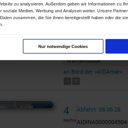
AIDA PREMIUM 
Website zu analysieren. Außerdem geben wir Informationen zu I
r soziale Medien, Werbung und Analysen weiter. Unsere Partner
*Minikreuzfahrt
 Daten zusammen, die Sie ihnen bereitgestellt haben oder die s
n.
ab Warnemünde 
Warnemünde + O
Nur notwendige Cookies
Route: Warnemünde - Ny
Warnemünde
an Bord der »AIDAmar«
 AIDAcruises ist ©
AIDAcruises
4
Abfahrt: 06.06.28
Nächte
AIDINA0000004504