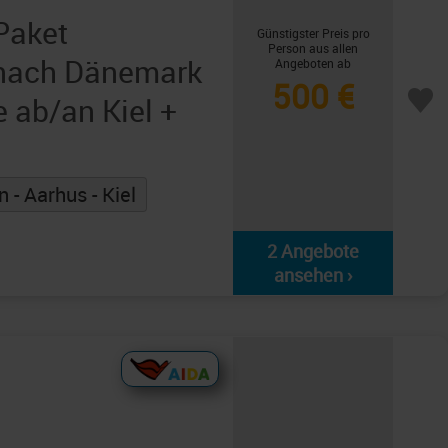
Paket
Günstigster Preis pro
Person aus allen
 nach Dänemark
Angeboten ab
500 €
e ab/an Kiel +
 - Aarhus - Kiel
2 Angebote
ansehen ›