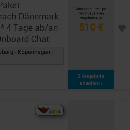
Paket
Günstigster Preis pro
 nach Dänemark
Person aus allen
Angeboten ab
510 €
* 4 Tage ab/an
nboard Chat
borg - Kopenhagen -
2 Angebote
ansehen ›