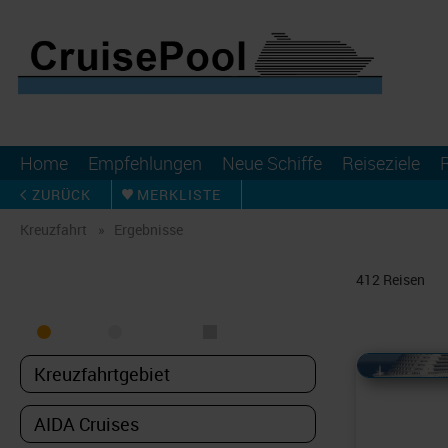
Home
Empfehlungen
Neue Schiffe
Reiseziele
ZURÜCK
MERKLISTE
Kreuzfahrt
Ergebnisse
KREUZFAHRT FINDEN
412
Reisen
MEER
FLUSS
NUR PAKETE
Alles Bildmaterial von