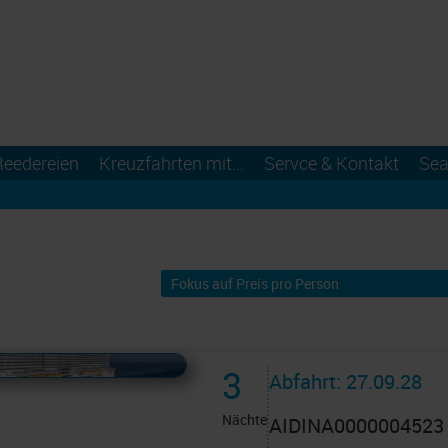
Reedereien
Kreuzfahrten mit...
Servce & Kontakt
Sea
 AIDAcruises ist ©
AIDAcruises
3
Abfahrt: 27.09.28
Nächte
AIDINA0000004523