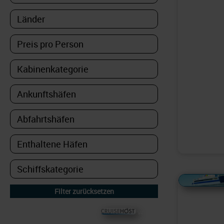
Alles Bildmaterial von
© CRUISEHOST Solutions
V4.1663