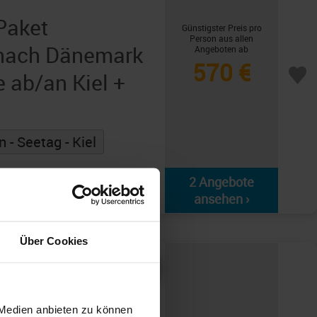
Paket
Günstigster Preis pro
Person aus allen
 nach Dänemark
Angeboten ab
570 €
e ab/an Kiel +
 - Seetag - Kiel
2 Angebote
ansehen ›
Über Cookies
 Medien anbieten zu können