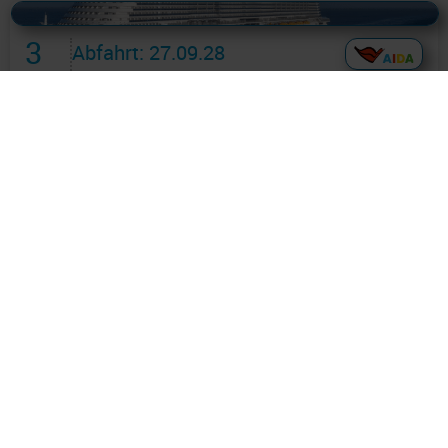
Alles Bildmaterial von AIDAcruises ist ©
AIDAcruises
3
Abfahrt: 27.09.28
Nächte
AIDINA0000004523
AIDA PREMIUM Paket
*Minikreuzfahrt nach Dänemark
ab Kiel 2 * 4 Tage ab/an Kiel +
Onboard Chat
Route: Kiel - Kopenhagen - Aarhus - Kiel
an Bord der »AIDAnova«
Günstigster Preis pro Person aus allen Angeboten ab