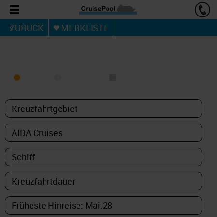
ZURÜCK
MERKLISTE
KREUZFAHRT FINDEN
MEER
FLUSS
NUR PAKETE