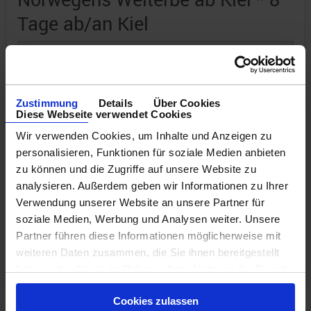
Tage ab/an Kiel
Route: Kiel - Seetag - Bergen - Flåm -
Kreuzen im Aurlandsfjord - Alesund -
Haugesund - Seetag - Kiel
Zustimmung
Details
Über Cookies
Diese Webseite verwendet Cookies
an Bord der »AIDAnova«
Wir verwenden Cookies, um Inhalte und Anzeigen zu
personalisieren, Funktionen für soziale Medien anbieten
zu können und die Zugriffe auf unsere Website zu
Günstigster Preis pro Person aus allen Angeboten ab
analysieren. Außerdem geben wir Informationen zu Ihrer
1.249 €
Verwendung unserer Website an unsere Partner für
soziale Medien, Werbung und Analysen weiter. Unsere
4 Angebote
ansehen ›
Partner führen diese Informationen möglicherweise mit
weiteren Daten zusammen, die Sie ihnen bereitgestellt
haben oder die sie im Rahmen Ihrer Nutzung der Dienste
gesammelt haben.
Cookies zulassen