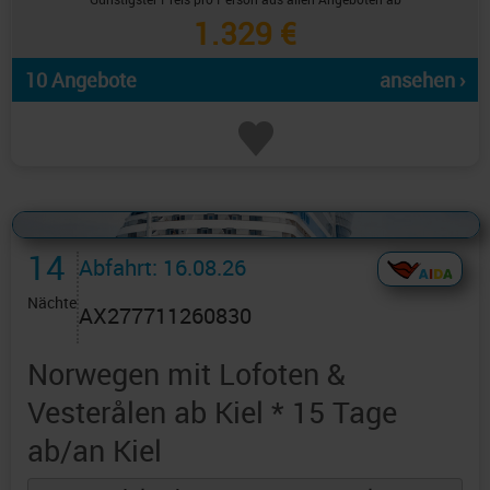
1.329 €
10 Angebote
ansehen ›
Alles Bildmaterial von AIDAcruises ist ©
AIDAcruises
14
Abfahrt: 16.08.26
Nächte
AX277711260830
Norwegen mit Lofoten &
Vesterålen ab Kiel * 15 Tage
ab/an Kiel