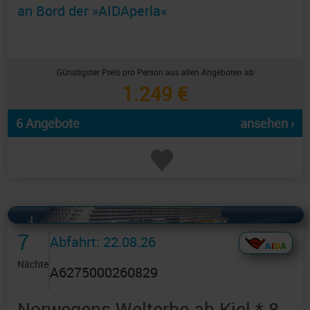
an Bord der »AIDAperla«
Günstigster Preis pro Person aus allen Angeboten ab
1.249 €
6 Angebote
ansehen ›
Alles Bildmaterial von AIDAcruises ist ©
AIDAcruises
7
Abfahrt: 22.08.26
Nächte
A6275000260829
Norwegens Welterbe ab Kiel * 8