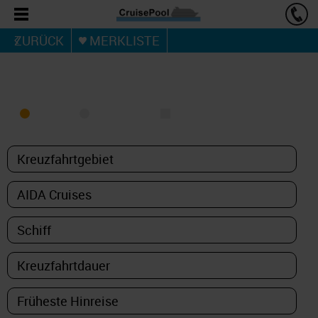
ZURÜCK
MERKLISTE
KREUZFAHRT FINDEN
MEER
FLUSS
NUR PAKETE