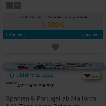
Günstigster Preis pro Person aus allen Angeboten ab
1.900 €
1 Angebot
ansehen ›
Alles Bildmaterial von AIDAcruises ist ©
AIDAcruises
10
Abfahrt: 20.08.26
Nächte
AP275052260830
Spanien & Portugal ab Mallorca