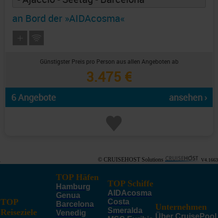
an Bord der »AIDAcosma«
Günstigster Preis pro Person aus allen Angeboten ab
3.475 €
6 Angebote
ansehen ›
© CRUISEHOST Solutions
V4.1663
TOP Häfen
TOP Schiffe
Hamburg
AIDAcosma
Genua
TOP
Costa
Barcelona
Unternehmen
Smeralda
Reiseziele
Venedig
Über CruisePool