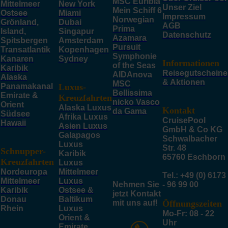
MSC Euribia
Mittelmeer
New York
Unser Ziel
Mein Schiff 6
Ostsee
Miami
Impressum
Norwegian
Grönland,
Dubai
AGB
Prima
Island,
Singapur
Datenschutz
Azamara
Spitsbergen
Amsterdam
Pursuit
Transatlantik
Kopenhagen
Symphonie
Kanaren
Sydney
Informationen
of the Seas
Karibik
Reisegutscheine
AIDAnova
Alaska
& Aktionen
MSC
Panamakanal
Luxus-
Bellissima
Emirate &
Kreuzfahrten
nicko Vasco
Orient
Alaska Luxus
Kontakt
da Gama
Südsee
Afrika Luxus
CruisePool
Hawaii
Asien Luxus
GmbH & Co KG
Galapagos
Schwalbacher
Luxus
Str. 48
Schnupper-
Karibik
65760 Eschborn
Kreuzfahrten
Luxus
Nordeuropa
Mittelmeer
Tel.: +49 (0) 6173
Mittelmeer
Luxus
Nehmen Sie
- 96 99 00
Karibik
Ostsee &
jetzt Kontakt
Donau
Baltikum
mit uns auf!
Öffnungszeiten
Rhein
Luxus
Mo-Fr: 08 - 22
Orient &
Uhr
Emirate