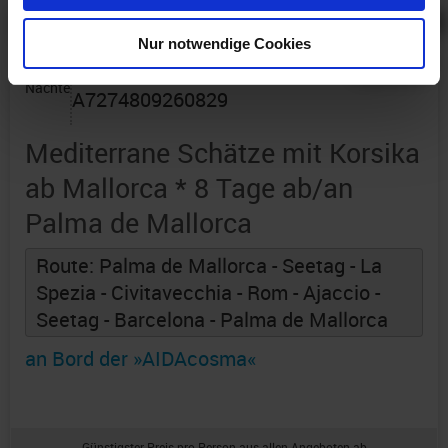
Alles Bildmaterial von AIDAcruises ist ©
AIDAcruises
Nur notwendige Cookies
7
Abfahrt: 22.08.26
Nächte
A7274809260829
Mediterrane Schätze mit Korsika
ab Mallorca * 8 Tage ab/an
Palma de Mallorca
Route: Palma de Mallorca - Seetag - La
Spezia - Civitavecchia - Rom - Ajaccio -
Seetag - Barcelona - Palma de Mallorca
an Bord der »AIDAcosma«
Günstigster Preis pro Person aus allen Angeboten ab