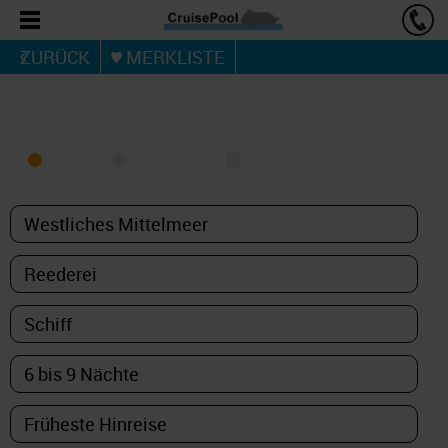
ZURÜCK
MERKLISTE
KREUZFAHRT FINDEN
MEER
FLUSS
NUR PAKETE