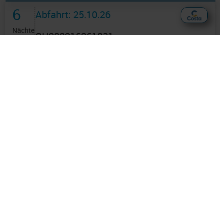
6
Abfahrt: 25.10.26
Nächte
CH288216261031
Westliches Mittelmeer 7 Tage ab
Malaga an Barcelona mit
Cashback
Route: Malaga - Cartagena - Seetag -
Marseille - Savona - Seetag - Barcelona
an Bord der »Costa Diadema«