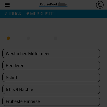
ZURÜCK
MERKLISTE
KREUZFAHRT FINDEN
MEER
FLUSS
NUR PAKETE