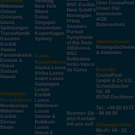
Reiseziele
Venedig
Über CruisePool
MSC Euribia
Mittelmeer
New York
Unser Ziel
Mein Schiff 6
Ostsee
Miami
Impressum
Norwegian
Grönland,
Dubai
AGB
Prima
Island,
Singapur
Datenschutz
Azamara
Spitsbergen
Amsterdam
Pursuit
Transatlantik
Kopenhagen
Symphonie
Kanaren
Sydney
Informationen
of the Seas
Karibik
Reisegutscheine
AIDAnova
Alaska
& Aktionen
MSC
Panamakanal
Luxus-
Bellissima
Emirate &
Kreuzfahrten
nicko Vasco
Orient
Alaska Luxus
Kontakt
da Gama
Südsee
Afrika Luxus
CruisePool
Hawaii
Asien Luxus
GmbH & Co KG
Galapagos
Schwalbacher
Luxus
Str. 48
Schnupper-
Karibik
65760 Eschborn
Kreuzfahrten
Luxus
Nordeuropa
Mittelmeer
Tel.: +49 (0) 6173
Mittelmeer
Luxus
Nehmen Sie
- 96 99 00
Karibik
Ostsee &
jetzt Kontakt
Donau
Baltikum
mit uns auf!
Öffnungszeiten
Rhein
Luxus
Mo-Fr: 08 - 22
Orient &