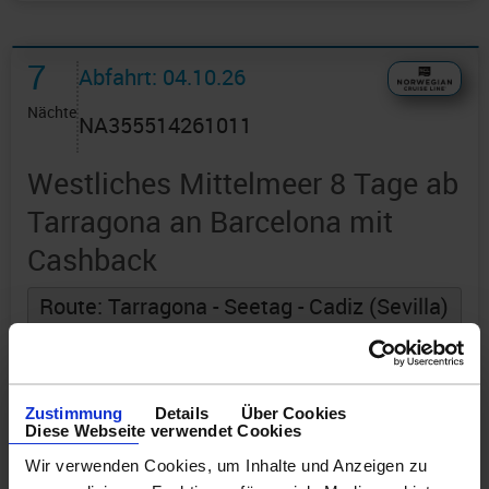
7
Abfahrt: 04.10.26
Nächte
NA355514261011
Westliches Mittelmeer 8 Tage ab
Tarragona an Barcelona mit
Cashback
Route: Tarragona - Seetag - Cadiz (Sevilla)
- Motril - Gibraltar - Ibiza - Palma de
Mallorca - Barcelona
an Bord der »Norwegian Dawn«
Zustimmung
Details
Über Cookies
Diese Webseite verwendet Cookies
Wir verwenden Cookies, um Inhalte und Anzeigen zu