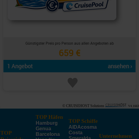
Günstigster Preis pro Person aus allen Angeboten ab
659 €
1 Angebot
ansehen ›
© CRUISEHOST Solutions
V4.1663
TOP Häfen
TOP Schiffe
Hamburg
AIDAcosma
Genua
TOP
Costa
Barcelona
Unternehmen
Smeralda