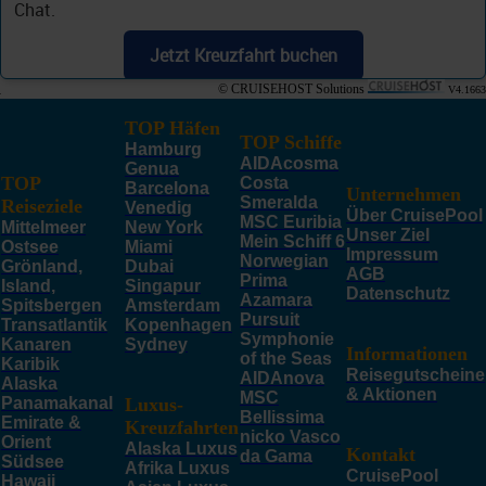
Chat.
Jetzt Kreuzfahrt buchen
© CRUISEHOST Solutions
V4.1663
TOP Häfen
TOP Schiffe
Hamburg
AIDAcosma
Genua
TOP
Costa
Barcelona
Unternehmen
Smeralda
Reiseziele
Venedig
Über CruisePool
MSC Euribia
Mittelmeer
New York
Unser Ziel
Mein Schiff 6
Ostsee
Miami
Impressum
Norwegian
Grönland,
Dubai
AGB
Prima
Island,
Singapur
Datenschutz
Azamara
Spitsbergen
Amsterdam
Pursuit
Transatlantik
Kopenhagen
Symphonie
Kanaren
Sydney
Informationen
of the Seas
Karibik
Reisegutscheine
AIDAnova
Alaska
& Aktionen
MSC
Panamakanal
Luxus-
Bellissima
Emirate &
Kreuzfahrten
nicko Vasco
Orient
Alaska Luxus
Kontakt
da Gama
Südsee
Afrika Luxus
CruisePool
Hawaii