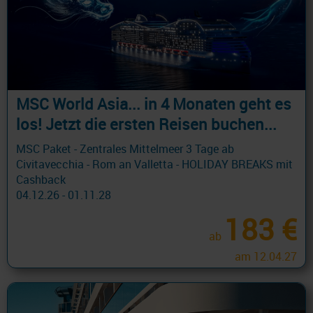
MSC World Asia... in 4 Monaten geht es
los! Jetzt die ersten Reisen buchen...
MSC Paket - Zentrales Mittelmeer 3 Tage ab
Civitavecchia - Rom an Valletta - HOLIDAY BREAKS mit
Cashback
04.12.26 - 01.11.28
183 €
ab
am 12.04.27