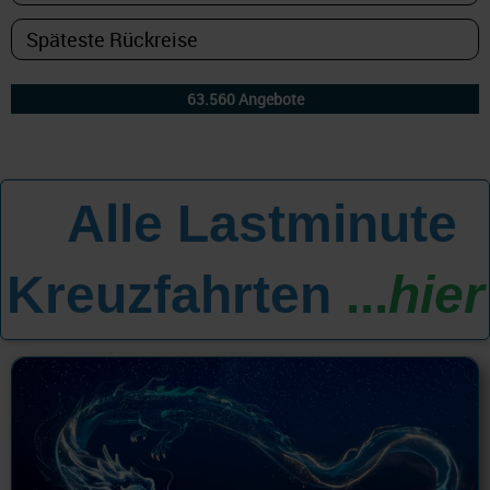
Alle Lastminute
All
Kreuzfahrten
...
hier