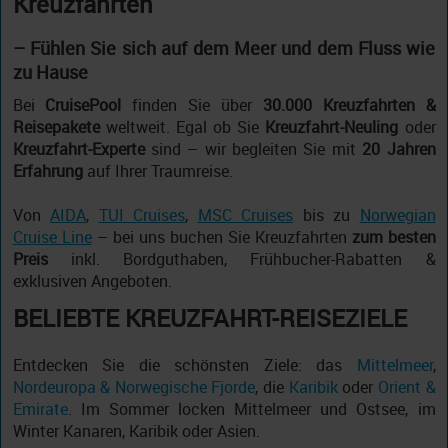
Kreuzfahrten
– Fühlen Sie sich auf dem Meer und dem Fluss wie
zu Hause
Bei
CruisePool
finden Sie über
30.000 Kreuzfahrten &
Reisepakete
weltweit. Egal ob Sie
Kreuzfahrt-Neuling
oder
Kreuzfahrt-Experte
sind – wir begleiten Sie mit
20 Jahren
Erfahrung
auf Ihrer Traumreise.
Von
AIDA
,
TUI Cruises
,
MSC Cruises
bis zu
Norwegian
Cruise Line
– bei uns buchen Sie Kreuzfahrten
zum besten
Preis
inkl. Bordguthaben, Frühbucher-Rabatten &
exklusiven Angeboten.
BELIEBTE KREUZFAHRT-REISEZIELE
Entdecken Sie die schönsten Ziele: das
Mittelmeer
,
Nordeuropa & Norwegische Fjorde
, die
Karibik
oder
Orient &
Emirate
. Im Sommer locken Mittelmeer und Ostsee, im
Winter Kanaren, Karibik oder Asien.