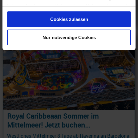
229 €
haben oder die sie im Rahmen Ihrer Nutzung der Dienste
ab
gesammelt haben.
Cookies zulassen
am 27.03.28
Nur notwendige Cookies
Royal Caribbeaan Sommer im
Mittelmeer! Jetzt buchen...
Westliches Mittelmeer 8 Tage ab Ravenna an Barcelona