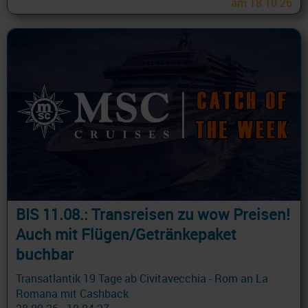
am 18.10.26
BIS 11.08.: Transreisen zu wow Preisen!
Auch mit Flügen/Getränkepaket
buchbar
Transatlantik 19 Tage ab Civitavecchia - Rom an La
Romana mit Cashback