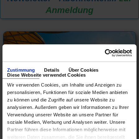
Anmeldung
Zustimmung
Details
Über Cookies
Diese Webseite verwendet Cookies
Wir verwenden Cookies, um Inhalte und Anzeigen zu
personalisieren, Funktionen für soziale Medien anbieten
zu können und die Zugriffe auf unsere Website zu
analysieren. Außerdem geben wir Informationen zu Ihrer
Costa Buchungsstart 2028
Verwendung unserer Website an unsere Partner für
soziale Medien, Werbung und Analysen weiter. Unsere
Frühbucherpreise, freie Kabinenwahl und vieles mehr...
Partner führen diese Informationen möglicherweise mit
02.01.28 - 20.05.28
weiteren Daten zusammen, die Sie ihnen bereitgestellt