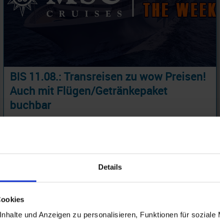
BIS 11.08.: Transreisen zu wow Preisen!
Auch mit Flügen/Getränkepaket
buchbar
Transatlantik 19 Tage ab Civitavecchia - Rom an La Romana mit Cashback
28.09.26 - 10.04.27
799 €
ab
Details
am 29.10.26
Cookies
nhalte und Anzeigen zu personalisieren, Funktionen für soziale