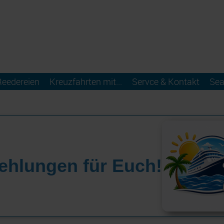
Reedereien
Kreuzfahrten mit...
Servce & Kontakt
Sea
ehlungen für Euch!