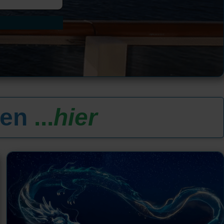
ten
...
hier