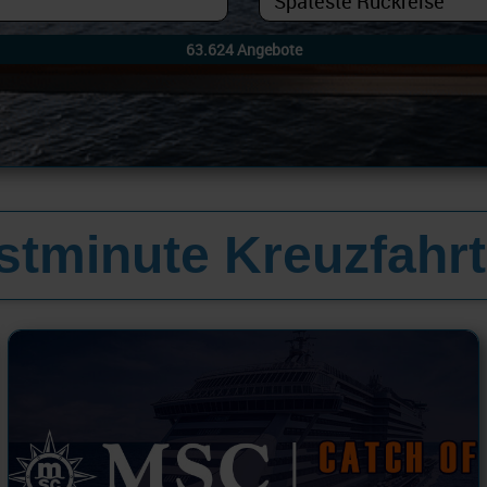
astminute Kreuzfahr