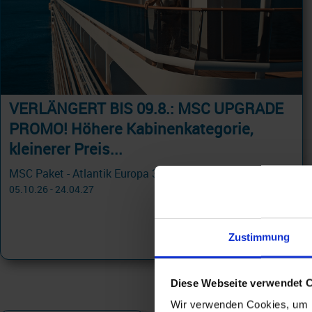
VERLÄNGERT BIS 09.8.: MSC UPGRADE
PROMO! Höhere Kabinenkategorie,
kleinerer Preis...
MSC Paket - Atlantik Europa 3 Tage ab Hamburg an Rotterdam - PROMO PREMIUM ALL-IN mit Cashback
05.10.26 - 24.04.27
283 €
ab
Zustimmung
am 18.10.26
Diese Webseite verwendet 
Wir verwenden Cookies, um I