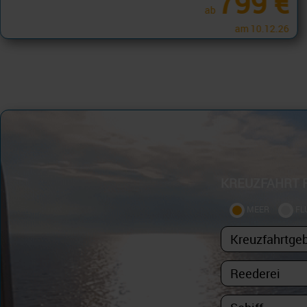
1.820 €
ab
am 11.03.27
KREUZFAHRT 
MEER
FL