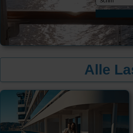
Alle L
All