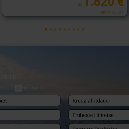
657 €
ab
am 09.07.27
FINDEN
USS
NUR PAKETE