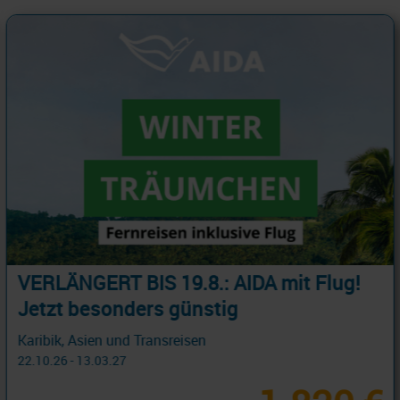
Frühbucherpreise bei Royal Caribbean!
Europa 2027 entdecken...
Östliches Mittelmeer 8 Tage ab/an Piräus, Athen mit Cashback
03.05.27 - 05.11.27