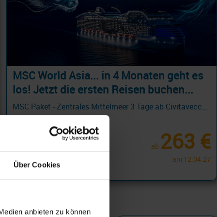
MSC World Asia... in 4 Monaten geht es
los! Jetzt die ersten Reisen buchen...
MSC Paket - Zentrales Mittelmeer 3 Tage ab Civitavecchia - Rom an Valletta - HOLIDAY BREAKS mit Cashback
04.12.26 - 01.11.28
263 €
ab
am 12.04.27
Über Cookies
 Medien anbieten zu können