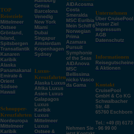
Hamburg
AIDAcosma
Genua
TOP
Costa
Barcelona
Unternehmen
Smeralda
Reiseziele
Venedig
Über CruisePool
MSC Euribia
Mittelmeer
New York
Unser Ziel
Mein Schiff 6
Ostsee
Miami
Impressum
Norwegian
Grönland,
Dubai
AGB
Prima
Island,
Singapur
Datenschutz
Azamara
Spitsbergen
Amsterdam
Pursuit
Transatlantik
Kopenhagen
Symphonie
Kanaren
Sydney
Informationen
of the Seas
Karibik
Reisegutscheine
AIDAnova
Alaska
& Aktionen
MSC
Panamakanal
Luxus-
Bellissima
Emirate &
Kreuzfahrten
nicko Vasco
Orient
Alaska Luxus
Kontakt
da Gama
Südsee
Afrika Luxus
CruisePool
Hawaii
Asien Luxus
GmbH & Co KG
Galapagos
Schwalbacher
Luxus
Str. 48
Schnupper-
Karibik
65760 Eschborn
Kreuzfahrten
Luxus
Nordeuropa
Mittelmeer
Tel.: +49 (0) 6173
Mittelmeer
Luxus
Nehmen Sie
- 96 99 00
Karibik
Ostsee &
jetzt Kontakt