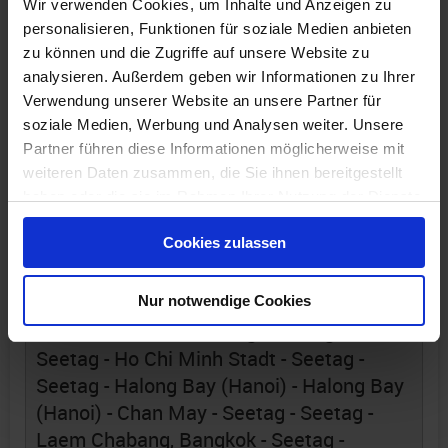
Seetag - Arica - Seetag - Seetag - Seetag -
Wir verwenden Cookies, um Inhalte und Anzeigen zu
personalisieren, Funktionen für soziale Medien anbieten
Seetag - Seetag - Hanga Roa, Osterinsel -
zu können und die Zugriffe auf unsere Website zu
Seetag - Seetag - Passage Bounty Bay
analysieren. Außerdem geben wir Informationen zu Ihrer
(Pitcairn Inseln) - Seetag - Seetag -
Verwendung unserer Website an unsere Partner für
Papeete - Papeete - Seetag - Seetag -
soziale Medien, Werbung und Analysen weiter. Unsere
Seetag - Seetag - Nuku Alofa - Seetag -
Partner führen diese Informationen möglicherweise mit
Seetag - Nouméa - Seetag - Seetag -
weiteren Daten zusammen, die Sie ihnen bereitgestellt
Auckland - Tauranga - Napier - Picton -
haben oder die sie im Rahmen Ihrer Nutzung der Dienste
Wellington - Seetag - Seetag - Seetag -
gesammelt haben.
Cookies zulassen
Sydney (Australien) - Sydney (Australien) -
Seetag - Seetag - Seetag - Cairns - Cairns -
Seetag - Seetag - Seetag - Seetag -
Nur notwendige Cookies
Lombok - Benoa - Seetag - Seetag -
Seetag - Ho Chi Minh Stadt - Seetag -
Seetag - Halong Bay (Hanoi) - Halong Bay
(Hanoi) - Chan May - Seetag - Seetag -
Laem Chabang, Bangkok - Seetag -