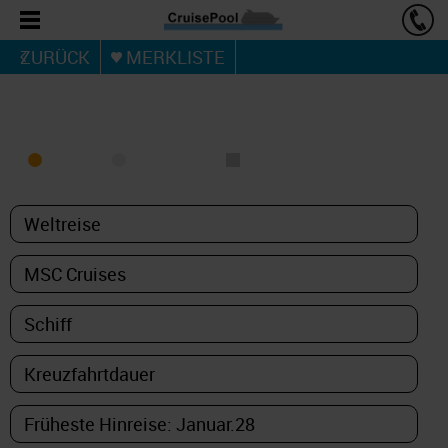
ZURÜCK
MERKLISTE
KREUZFAHRT FINDEN
MEER
FLUSS
NUR PAKETE