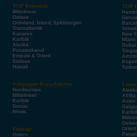
TOP Reiseziele
TOP H
Mittelmeer
Hamb
Ostsee
Genu
Grönland, Island, Spitsbergen
Barce
Transatlantik
Vened
Kanaren
New Y
Karibik
Miami
Alaska
Dubai
Panamakanal
Singa
Emirate & Orient
Amste
Südsee
Kope
Hawaii
Sydne
Schnupper-Kreuzfahrten
Luxus
Nordeuropa
Alask
Mittelmeer
Afrika
Karibik
Asien
Donau
Galap
Rhein
Karibi
Mittel
Ostse
Festtage
Orient
Panam
Ostern