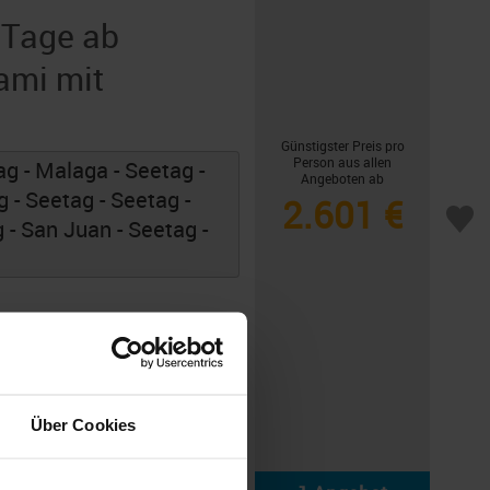
 Tage ab
ami mit
Günstigster Preis pro
Person aus allen
g - Malaga - Seetag -
Angeboten ab
g - Seetag - Seetag -
2.601 €
 - San Juan - Seetag -
Über Cookies