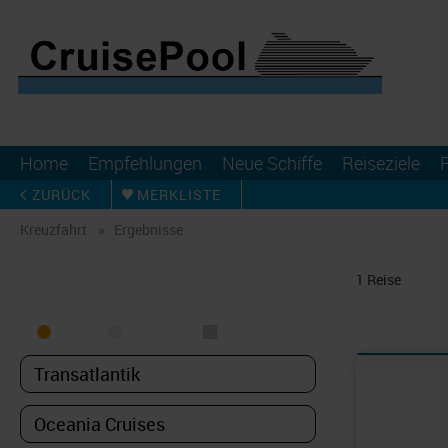
Home
Empfehlungen
Neue Schiffe
Reiseziele
ZURÜCK
MERKLISTE
Kreuzfahrt
Ergebnisse
KREUZFAHRT FINDEN
1
Reise
MEER
FLUSS
NUR PAKETE