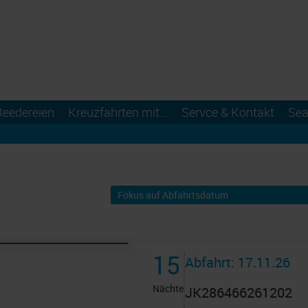
Reedereien
Kreuzfahrten mit...
Servce & Kontakt
Sea
15
Abfahrt: 17.11.26
Nächte
JK286466261202