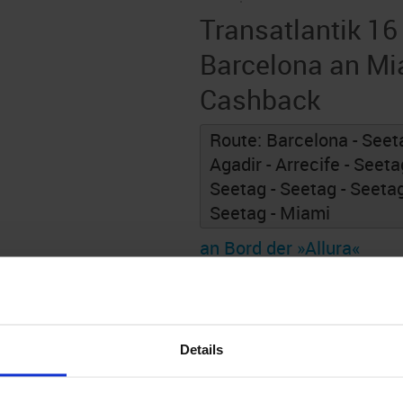
Transatlantik 16
Barcelona an Mi
Cashback
Route: Barcelona - Seeta
Agadir - Arrecife - Seeta
Seetag - Seetag - Seetag
Seetag - Miami
an Bord der »Allura«
Details