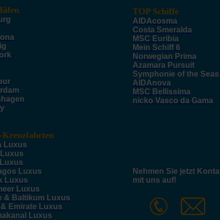
äfen
TOP Schiffe
urg
AIDAcosma
a
Costa Smeralda
lona
MSC Euribia
ig
Mein Schiff 6
ork
Norwegian Prima
Azamara Pursuit
Symphonie of the Seas
pur
AIDAnova
rdam
MSC Bellissima
nhagen
nicko Vasco da Gama
y
-Kreuzfahrten
a Luxus
 Luxus
 Luxus
agos Luxus
Nehmen Sie jetzt Konta
k Luxus
mit uns auf!
meer Luxus
e & Baltikum Luxus
 & Emirate Luxus
akanal Luxus