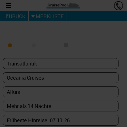
ZURÜCK
MERKLISTE
KREUZFAHRT FINDEN
MEER
FLUSS
NUR PAKETE