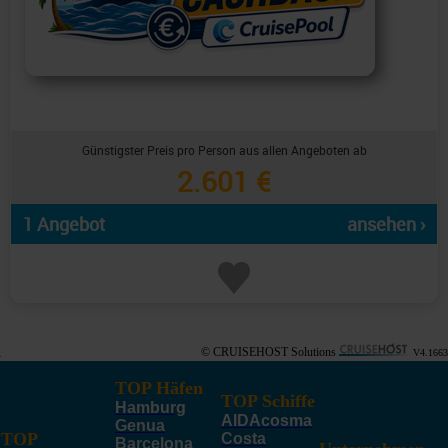
Günstigster Preis pro Person aus allen Angeboten ab
2.601 €
1 Angebot
ansehen ›
© CRUISEHOST Solutions
V4.1663
TOP Häfen
TOP Schiffe
Hamburg
AIDAcosma
Genua
TOP
Costa
Barcelona