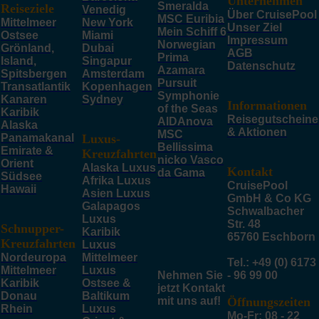
Unternehmen
Smeralda
Reiseziele
Venedig
Über CruisePool
MSC Euribia
Mittelmeer
New York
Unser Ziel
Mein Schiff 6
Ostsee
Miami
Impressum
Norwegian
Grönland,
Dubai
AGB
Prima
Island,
Singapur
Datenschutz
Azamara
Spitsbergen
Amsterdam
Pursuit
Transatlantik
Kopenhagen
Symphonie
Kanaren
Sydney
Informationen
of the Seas
Karibik
Reisegutscheine
AIDAnova
Alaska
& Aktionen
MSC
Panamakanal
Luxus-
Bellissima
Emirate &
Kreuzfahrten
nicko Vasco
Orient
Alaska Luxus
Kontakt
da Gama
Südsee
Afrika Luxus
CruisePool
Hawaii
Asien Luxus
GmbH & Co KG
Galapagos
Schwalbacher
Luxus
Str. 48
Schnupper-
Karibik
65760 Eschborn
Kreuzfahrten
Luxus
Nordeuropa
Mittelmeer
Tel.: +49 (0) 6173
Mittelmeer
Luxus
Nehmen Sie
- 96 99 00
Karibik
Ostsee &
jetzt Kontakt
Donau
Baltikum
mit uns auf!
Öffnungszeiten
Rhein
Luxus
Mo-Fr: 08 - 22