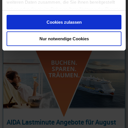
Civitavecchia - Rom mit Cashback
weiteren Daten zusammen, die Sie ihnen bereitgestellt
13.08.26 - 20.10.26
haben oder die sie im Rahmen Ihrer Nutzung der Dienste
gesammelt haben.
520 €
Cookies zulassen
ab
am 20.09.26
Nur notwendige Cookies
AIDA Lastminute Angebote für August