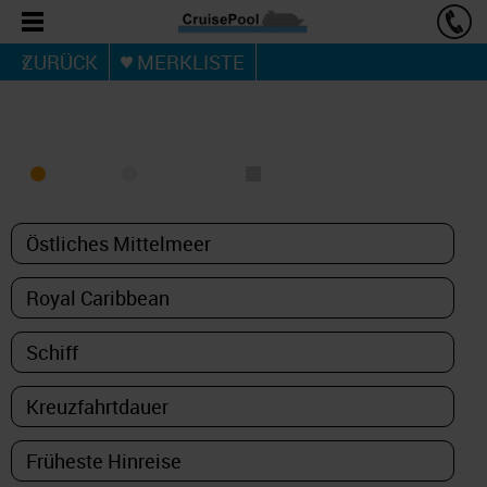
ZURÜCK
MERKLISTE
KREUZFAHRT FINDEN
MEER
FLUSS
NUR PAKETE