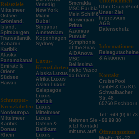
Unternehmen
Smeralda
Reiseziele
Venedig
Über CruisePool
MSC Euribia
Mittelmeer
New York
Unser Ziel
Mein Schiff 6
Ostsee
Miami
Impressum
Norwegian
Grönland,
Dubai
AGB
Prima
Island,
Singapur
Datenschutz
Azamara
Spitsbergen
Amsterdam
Pursuit
Transatlantik
Kopenhagen
Symphonie
Kanaren
Sydney
Informationen
of the Seas
Karibik
Reisegutscheine
AIDAnova
Alaska
& Aktionen
MSC
Panamakanal
Luxus-
Bellissima
Emirate &
Kreuzfahrten
nicko Vasco
Orient
Alaska Luxus
Kontakt
da Gama
Südsee
Afrika Luxus
CruisePool
Hawaii
Asien Luxus
GmbH & Co KG
Galapagos
Schwalbacher
Luxus
Str. 48
Schnupper-
Karibik
65760 Eschborn
Kreuzfahrten
Luxus
Nordeuropa
Mittelmeer
Tel.: +49 (0) 6173
Mittelmeer
Luxus
Nehmen Sie
- 96 99 00
Karibik
Ostsee &
jetzt Kontakt
Donau
Baltikum
mit uns auf!
Öffnungszeiten
Rhein
Luxus
Mo-Fr: 08 - 22