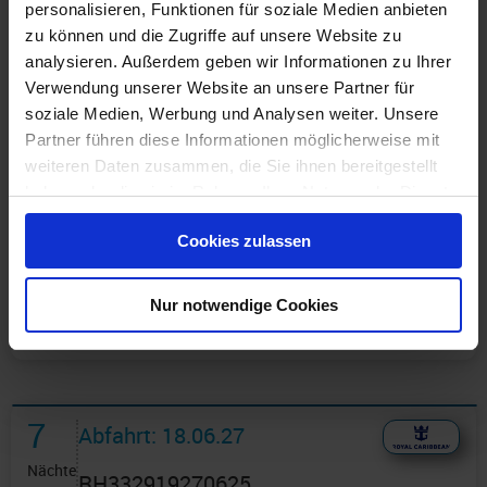
personalisieren, Funktionen für soziale Medien anbieten
zu können und die Zugriffe auf unsere Website zu
analysieren. Außerdem geben wir Informationen zu Ihrer
Verwendung unserer Website an unsere Partner für
soziale Medien, Werbung und Analysen weiter. Unsere
Partner führen diese Informationen möglicherweise mit
weiteren Daten zusammen, die Sie ihnen bereitgestellt
haben oder die sie im Rahmen Ihrer Nutzung der Dienste
Günstigster Preis pro Person aus allen Angeboten ab
693 €
gesammelt haben.
Cookies zulassen
1 Angebot
ansehen ›
Nur notwendige Cookies
7
Abfahrt: 18.06.27
Nächte
RH332919270625