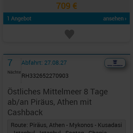
709 €
1 Angebot
ansehen ›
7
Abfahrt: 27.08.27
Nächte
RH332652270903
Östliches Mittelmeer 8 Tage
ab/an Piräus, Athen mit
Cashback
Route: Piräus, Athen - Mykonos - Kusadasi
- Istanbul - Istanbul - Seetag - Chania -