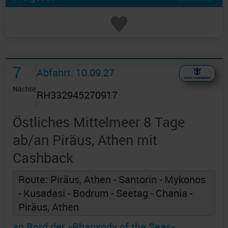
7
Abfahrt: 10.09.27
Nächte
RH332945270917
Östliches Mittelmeer 8 Tage
ab/an Piräus, Athen mit
Cashback
Route: Piräus, Athen - Santorin - Mykonos
- Kusadasi - Bodrum - Seetag - Chania -
Piräus, Athen
an Bord der »Rhapsody of the Seas«