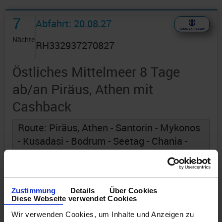
7
Abfahrt: 20.08.27
Nächte
RH332937270827
Östliches Mittelmeer 8 Tage
ab/an Piräus, Athen mit
Cashback
Route: Piräus, Athen - Santorin - Mykonos
- Kusadasi - Bodrum - Seetag - Chania -
Piräus, Athen
an Bord der »Rhapsody of the Seas«
Zustimmung
Details
Über Cookies
Diese Webseite verwendet Cookies
Wir verwenden Cookies, um Inhalte und Anzeigen zu