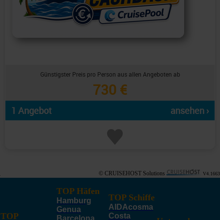
Günstigster Preis pro Person aus allen Angeboten ab
730 €
1 Angebot
ansehen ›
© CRUISEHOST Solutions
V4.1663
TOP Häfen
TOP Schiffe
Hamburg
AIDAcosma
Genua
TOP
Costa
Barcelona