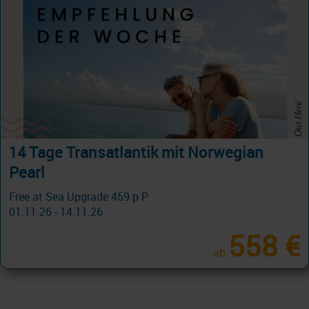
Mit Costa auf die Kanaren inklusive Flug !
Jetzt Winterauszeit buchen...
Costa Flugpaket Kanaren 8 Tage ab/an Las Palmas mit
Cashback
19.11.26 - 26.03.27
799 €
ab
am 10.12.26