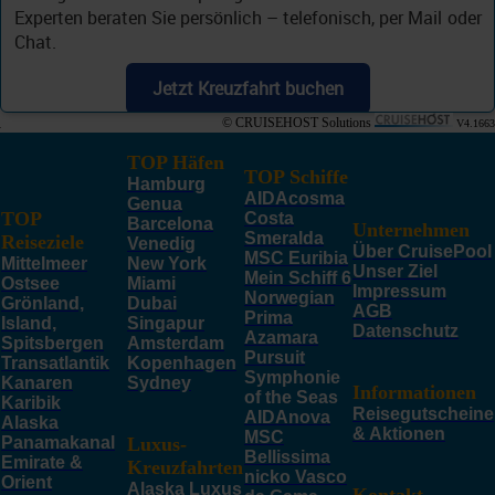
Experten beraten Sie persönlich – telefonisch, per Mail oder
Chat.
Jetzt Kreuzfahrt buchen
© CRUISEHOST Solutions
V4.1663
TOP Häfen
TOP Schiffe
Hamburg
AIDAcosma
Genua
TOP
Costa
Barcelona
Unternehmen
Smeralda
Reiseziele
Venedig
Über CruisePool
MSC Euribia
Mittelmeer
New York
Unser Ziel
Mein Schiff 6
Ostsee
Miami
Impressum
Norwegian
Grönland,
Dubai
AGB
Prima
Island,
Singapur
Datenschutz
Azamara
Spitsbergen
Amsterdam
Pursuit
Transatlantik
Kopenhagen
Symphonie
Kanaren
Sydney
Informationen
of the Seas
Karibik
Reisegutscheine
AIDAnova
Alaska
& Aktionen
MSC
Panamakanal
Luxus-
Bellissima
Emirate &
Kreuzfahrten
nicko Vasco
Orient
Alaska Luxus
Kontakt