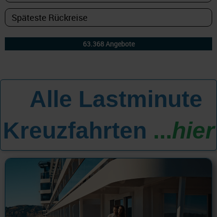
Alle Lastminute
All
Kreuzfahrten
...
hier