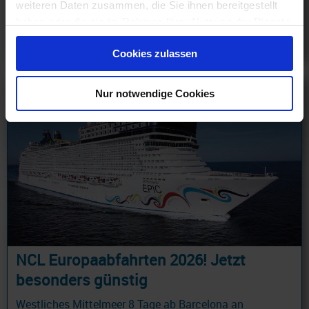
weiteren Daten zusammen, die Sie ihnen bereitgestellt
229 €
haben oder die sie im Rahmen Ihrer Nutzung der Dienste
ab
gesammelt haben.
am 27.03.28
Cookies zulassen
Nur notwendige Cookies
NCL Europaabfahrten 2026! Jetzt
besonders günstig
Westliches Mittelmeer 8 Tage ab Barcelona an