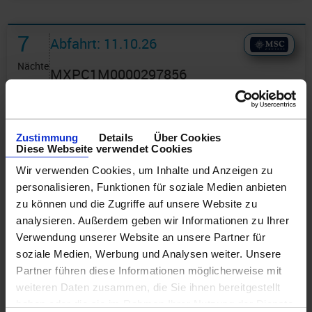
7
Abfahrt: 11.10.26
Nächte
MXPC1M0000297856
MSC Paket - Norwegische Fjorde
8 Tage ab/an Hamburg -
Zustimmung
Details
Über Cookies
Diese Webseite verwendet Cookies
SPECIAL mit Cashback
Wir verwenden Cookies, um Inhalte und Anzeigen zu
Route: Hamburg - Seetag - Bergen -
personalisieren, Funktionen für soziale Medien anbieten
zu können und die Zugriffe auf unsere Website zu
Stavanger - Kristiansand - Oslo - Seetag -
analysieren. Außerdem geben wir Informationen zu Ihrer
Hamburg
Verwendung unserer Website an unsere Partner für
an Bord der »MSC Preziosa«
soziale Medien, Werbung und Analysen weiter. Unsere
Partner führen diese Informationen möglicherweise mit
weiteren Daten zusammen, die Sie ihnen bereitgestellt
haben oder die sie im Rahmen Ihrer Nutzung der Dienste