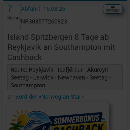
7
Abfahrt: 16.08.26
Nächte
NR303577260823
Island Spitzbergen 8 Tage ab
Reykjavik an Southampton mit
Cashback
Route: Reykjavik - Isafjördur - Akureyri -
Seetag - Lerwick - Newhaven - Seetag -
Southampton
an Bord der »Norwegian Star«