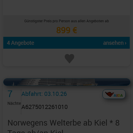
Günstigster Preis pro Person aus allen Angeboten ab
899 €
4 Angebote
ansehen ›
Alles Bildmaterial von AIDAcruises ist ©
AIDAcruises
7
Abfahrt: 03.10.26
Nächte
A6275012261010
Norwegens Welterbe ab Kiel * 8
Tage ab/an Kiel