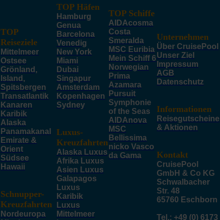
TOP Häfen
TOP Schiffe
Hamburg
AIDAcosma
Genua
TOP
Costa
Barcelona
Unternehmen
Smeralda
Reiseziele
Venedig
Über CruisePool
MSC Euribia
Mittelmeer
New York
Unser Ziel
Mein Schiff 6
Ostsee
Miami
Impressum
Norwegian
Grönland,
Dubai
AGB
Prima
Island,
Singapur
Datenschutz
Azamara
Spitsbergen
Amsterdam
Pursuit
Transatlantik
Kopenhagen
Symphonie
Kanaren
Sydney
Informationen
of the Seas
Karibik
Reisegutscheine
AIDAnova
Alaska
& Aktionen
MSC
Panamakanal
Luxus-
Bellissima
Emirate &
Kreuzfahrten
nicko Vasco
Orient
Alaska Luxus
Kontakt
da Gama
Südsee
Afrika Luxus
CruisePool
Hawaii
Asien Luxus
GmbH & Co KG
Galapagos
Schwalbacher
Luxus
Str. 48
Schnupper-
Karibik
65760 Eschborn
Kreuzfahrten
Luxus
Nordeuropa
Mittelmeer
Tel.: +49 (0) 6173