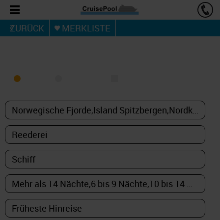
ZURÜCK
MERKLISTE
KREUZFAHRT FINDEN
MEER
FLUSS
NUR PAKETE