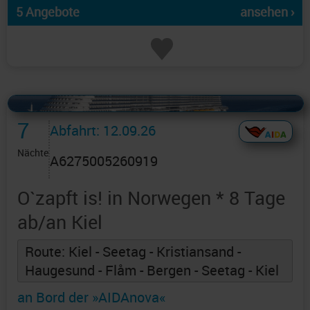
5 Angebote
ansehen ›
Alles Bildmaterial von AIDAcruises ist ©
AIDAcruises
7
Abfahrt: 12.09.26
Nächte
A6275005260919
O`zapft is! in Norwegen * 8 Tage
ab/an Kiel
Route: Kiel - Seetag - Kristiansand -
Haugesund - Flåm - Bergen - Seetag - Kiel
an Bord der »AIDAnova«