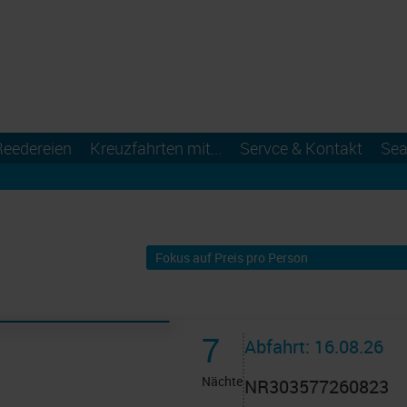
Reedereien
Kreuzfahrten mit...
Servce & Kontakt
Sea
7
Abfahrt: 16.08.26
Nächte
NR303577260823