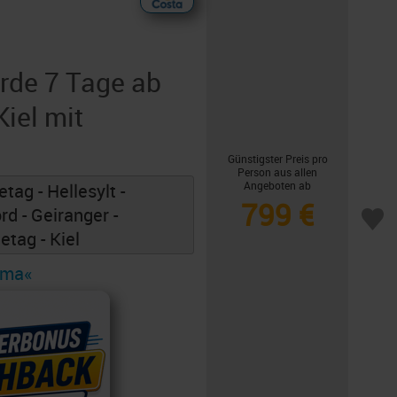
rde 7 Tage ab
iel mit
Günstigster Preis pro
Person aus allen
Angeboten ab
ag - Hellesylt -
799 €
d - Geiranger -
etag - Kiel
ema«