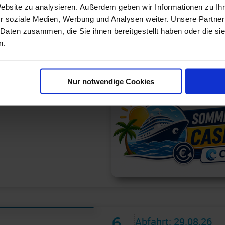
8 Tage ab/an Ha
Website zu analysieren. Außerdem geben wir Informationen zu I
SPECIAL mit Ca
r soziale Medien, Werbung und Analysen weiter. Unsere Partner
 Daten zusammen, die Sie ihnen bereitgestellt haben oder die s
Route: Hamburg - Seetag
n.
Kristiansand - Oslo - S
an Bord der »MSC Prezio
Nur notwendige Cookies
6
Abfahrt: 29.08.26