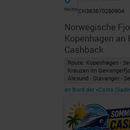
Nächte
CH363670260904
Norwegische Fjo
Kopenhagen an K
Cashback
Route: Kopenhagen - Seet
Kreuzen im Geirangerfjor
Alesund - Stavanger - Se
an Bord der »Costa Diad