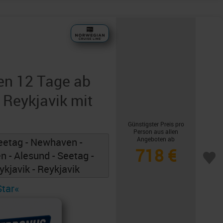
en 12 Tage ab
Reykjavik mit
Günstigster Preis pro
Person aus allen
Angeboten ab
eetag - Newhaven -
718 €
n - Alesund - Seetag -
eykjavik - Reykjavik
Star«