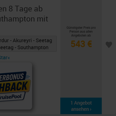
en 8 Tage ab
uthampton mit
Günstigster Preis pro
Person aus allen
Angeboten ab
rdur - Akureyri - Seetag
543 €
 Seetag - Southampton
Star«
1 Angebot
ansehen ›