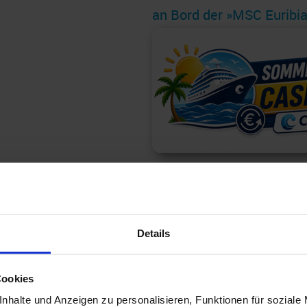
an Bord der »MSC Euribi
7
Abfahrt: 11.10.26
Details
Nächte
MXPC1M00002978
MSC Paket - Nor
Cookies
nhalte und Anzeigen zu personalisieren, Funktionen für soziale