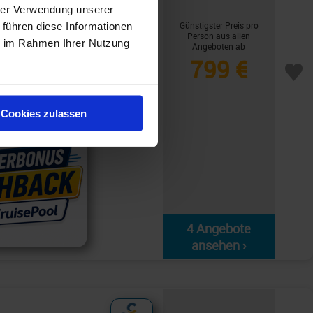
mburg -
hrer Verwendung unserer
shback
Günstigster Preis pro
 führen diese Informationen
Person aus allen
ie im Rahmen Ihrer Nutzung
Angeboten ab
 - Bergen - Stavanger -
799 €
eetag - Hamburg
sa«
Cookies zulassen
4 Angebote
ansehen ›