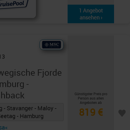
1 Angebot
ansehen ›
13
wegische Fjorde
mburg -
shback
Günstigster Preis pro
Person aus allen
Angeboten ab
 - Stavanger - Maloy -
819 €
 Seetag - Hamburg
sa«