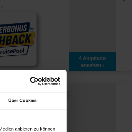
a«
4 Angebote
ansehen ›
Über Cookies
56
wegische Fjorde
 Medien anbieten zu können