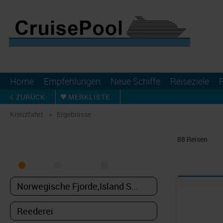
Home
Empfehlungen
Neue Schiffe
Reiseziele
ZURÜCK
MERKLISTE
Kreuzfahrt
Ergebnisse
KREUZFAHRT FINDEN
88
Reisen
MEER
FLUSS
NUR PAKETE