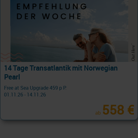
BIS 19.8.: AIDA Kanaren Sale!
Kanaren & Madeira ab Gran Canaria 8 Tage ab/an Las
Palmas
19.10.26 - 24.03.27
579 €
ab
am 12.12.26