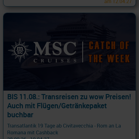
am 12.04.27
BIS 11.08.: Transreisen zu wow Preisen!
Auch mit Flügen/Getränkepaket
buchbar
Transatlantik 19 Tage ab Civitavecchia - Rom an La
Romana mit Cashback