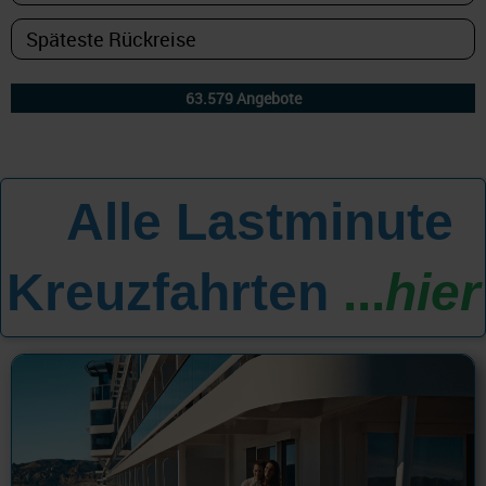
Alle Lastminute
All
Kreuzfahrten
...
hier