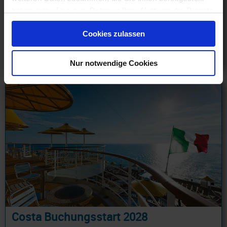
4 Tage ab/an Passau mit Cashback
haben oder die sie im Rahmen Ihrer Nutzung der Dienste
07.03.27 - 25.11.27
gesammelt haben.
349 €
Cookies zulassen
ab
am 29.03.27
Nur notwendige Cookies
Costa Buchungsstart 2028