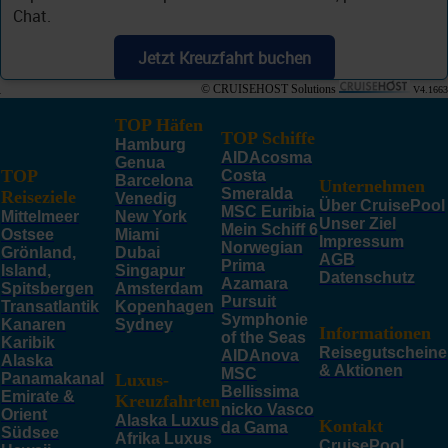
Chat.
Jetzt Kreuzfahrt buchen
© CRUISEHOST Solutions
V4.1663
TOP Häfen
TOP Schiffe
Hamburg
AIDAcosma
Genua
TOP
Costa
Barcelona
Unternehmen
Smeralda
Reiseziele
Venedig
Über CruisePool
MSC Euribia
Mittelmeer
New York
Unser Ziel
Mein Schiff 6
Ostsee
Miami
Impressum
Norwegian
Grönland,
Dubai
AGB
Prima
Island,
Singapur
Datenschutz
Azamara
Spitsbergen
Amsterdam
Pursuit
Transatlantik
Kopenhagen
Symphonie
Kanaren
Sydney
Informationen
of the Seas
Karibik
Reisegutscheine
AIDAnova
Alaska
& Aktionen
MSC
Panamakanal
Luxus-
Bellissima
Emirate &
Kreuzfahrten
nicko Vasco
Orient
Alaska Luxus
Kontakt
da Gama
Südsee
Afrika Luxus
CruisePool