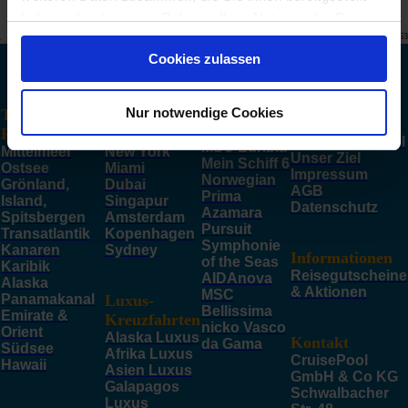
haben oder die sie im Rahmen Ihrer Nutzung der Dienste
© CRUISEHOST Solutions
V4.1663
gesammelt haben.
Cookies zulassen
TOP Häfen
TOP Schiffe
Hamburg
AIDAcosma
Genua
Nur notwendige Cookies
TOP
Costa
Barcelona
Unternehmen
Smeralda
Reiseziele
Venedig
Über CruisePool
MSC Euribia
Mittelmeer
New York
Unser Ziel
Mein Schiff 6
Ostsee
Miami
Impressum
Norwegian
Grönland,
Dubai
AGB
Prima
Island,
Singapur
Datenschutz
Azamara
Spitsbergen
Amsterdam
Pursuit
Transatlantik
Kopenhagen
Symphonie
Kanaren
Sydney
Informationen
of the Seas
Karibik
Reisegutscheine
AIDAnova
Alaska
& Aktionen
MSC
Panamakanal
Luxus-
Bellissima
Emirate &
Kreuzfahrten
nicko Vasco
Orient
Alaska Luxus
Kontakt
da Gama
Südsee
Afrika Luxus
CruisePool
Hawaii
Asien Luxus
GmbH & Co KG
Galapagos
Schwalbacher
Luxus