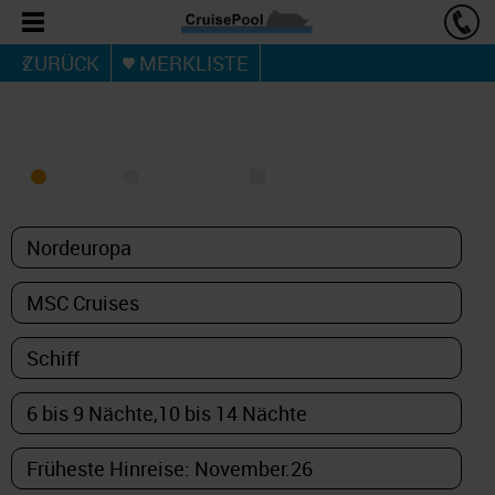
ZURÜCK
MERKLISTE
KREUZFAHRT FINDEN
MEER
FLUSS
NUR PAKETE