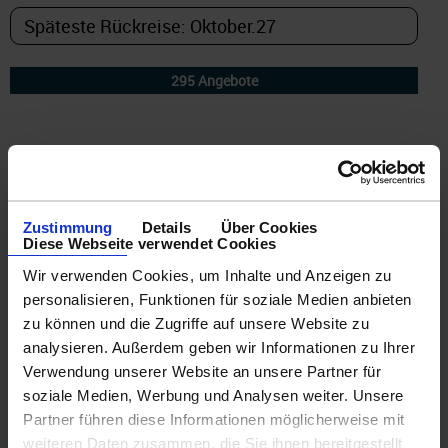
DETAILFILTER
oder Auswahl verfeinern:
Zustimmung
Details
Über Cookies
Diese Webseite verwendet Cookies
Wir verwenden Cookies, um Inhalte und Anzeigen zu
personalisieren, Funktionen für soziale Medien anbieten
zu können und die Zugriffe auf unsere Website zu
© CRUISEHOST Solutions
V4.1663
analysieren. Außerdem geben wir Informationen zu Ihrer
Leider wurde zu Ihrer Auswahl keine Kreuzfahrt gefunden!
Verwendung unserer Website an unsere Partner für
soziale Medien, Werbung und Analysen weiter. Unsere
Partner führen diese Informationen möglicherweise mit
weiteren Daten zusammen, die Sie ihnen bereitgestellt