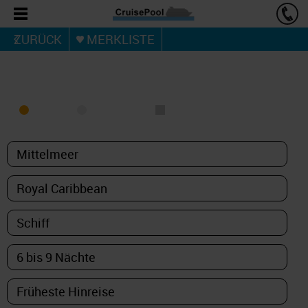
ZURÜCK
MERKLISTE
KREUZFAHRT FINDEN
MEER
FLUSS
NUR PAKETE