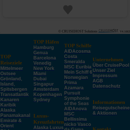
© CRUISEHOST Solutions
V4.1663
TOP Häfen
TOP Schiffe
Hamburg
AIDAcosma
Genua
TOP
Costa
Barcelona
Unternehmen
Smeralda
Reiseziele
Venedig
Über CruisePool
MSC Euribia
Mittelmeer
New York
Unser Ziel
Mein Schiff 6
Ostsee
Miami
Impressum
Norwegian
Grönland,
Dubai
AGB
Prima
Island,
Singapur
Datenschutz
Azamara
Spitsbergen
Amsterdam
Pursuit
Transatlantik
Kopenhagen
Symphonie
Kanaren
Sydney
Informationen
of the Seas
Karibik
Reisegutscheine
AIDAnova
Alaska
& Aktionen
MSC
Panamakanal
Luxus-
Bellissima
Emirate &
Kreuzfahrten
nicko Vasco
Orient
Alaska Luxus
Kontakt
da Gama