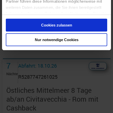
Partner führen diese Informationen möglicherweise mit
weiteren Daten zusammen, die Sie ihnen bereitgestellt
Günstigster Preis pro Person aus allen Angeboten ab
haben oder die sie im Rahmen Ihrer Nutzung der Dienste
1.016 €
gesammelt haben.
Cookies zulassen
1 Angebot
ansehen ›
Nur notwendige Cookies
7
Abfahrt: 18.10.26
Nächte
R5287747261025
Östliches Mittelmeer 8 Tage
ab/an Civitavecchia - Rom mit
Cashback