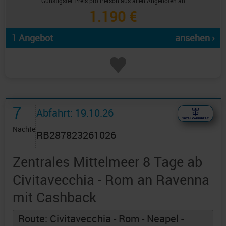
Günstigster Preis pro Person aus allen Angeboten ab
1.190 €
1 Angebot
ansehen ›
7
Abfahrt: 19.10.26
Nächte
RB287823261026
Zentrales Mittelmeer 8 Tage ab
Civitavecchia - Rom an Ravenna
mit Cashback
Route: Civitavecchia - Rom - Neapel -