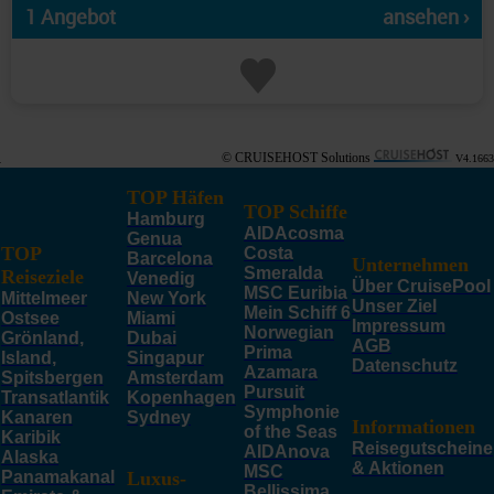
1 Angebot
ansehen ›
© CRUISEHOST Solutions
V4.1663
TOP Häfen
TOP Schiffe
Hamburg
AIDAcosma
Genua
TOP
Costa
Barcelona
Unternehmen
Smeralda
Reiseziele
Venedig
Über CruisePool
MSC Euribia
Mittelmeer
New York
Unser Ziel
Mein Schiff 6
Ostsee
Miami
Impressum
Norwegian
Grönland,
Dubai
AGB
Prima
Island,
Singapur
Datenschutz
Azamara
Spitsbergen
Amsterdam
Pursuit
Transatlantik
Kopenhagen
Symphonie
Kanaren
Sydney
Informationen
of the Seas
Karibik
Reisegutscheine
AIDAnova
Alaska
& Aktionen
MSC
Panamakanal
Luxus-
Bellissima