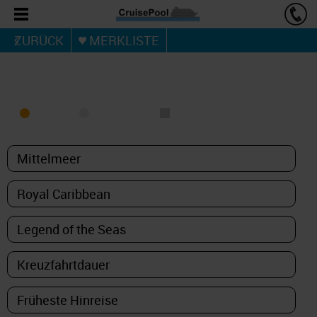
ZURÜCK
MERKLISTE
KREUZFAHRT FINDEN
MEER
FLUSS
NUR PAKETE