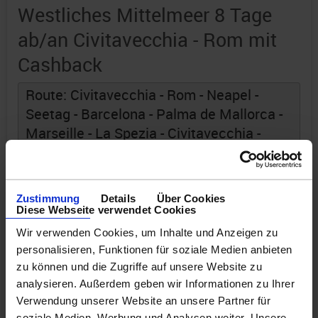
Westliches Mittelmeer 8 Tage
ab/an Civitavecchia - Rom mit
Cashback
Route: Civitavecchia - Rom - Neapel -
Seetag - Barcelona - Palma de Mallorca -
Marseille - La Spezia - Civitavecchia -
Rom
an Bord der »Legend of the Seas«
Zustimmung
Details
Über Cookies
Diese Webseite verwendet Cookies
Wir verwenden Cookies, um Inhalte und Anzeigen zu
personalisieren, Funktionen für soziale Medien anbieten
zu können und die Zugriffe auf unsere Website zu
analysieren. Außerdem geben wir Informationen zu Ihrer
Verwendung unserer Website an unsere Partner für
soziale Medien, Werbung und Analysen weiter. Unsere