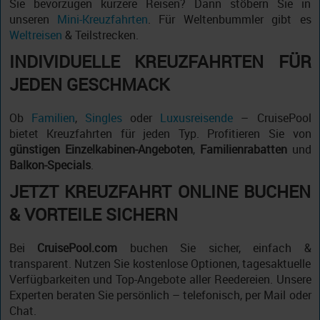
Sie bevorzugen kürzere Reisen? Dann stöbern Sie in
unseren
Mini-Kreuzfahrten
. Für Weltenbummler gibt es
Weltreisen
& Teilstrecken.
INDIVIDUELLE KREUZFAHRTEN FÜR
JEDEN GESCHMACK
Ob
Familien
,
Singles
oder
Luxusreisende
– CruisePool
bietet Kreuzfahrten für jeden Typ. Profitieren Sie von
günstigen Einzelkabinen-Angeboten
,
Familienrabatten
und
Balkon-Specials
.
JETZT KREUZFAHRT ONLINE BUCHEN
& VORTEILE SICHERN
Bei
CruisePool.com
buchen Sie sicher, einfach &
transparent. Nutzen Sie kostenlose Optionen, tagesaktuelle
Verfügbarkeiten und Top-Angebote aller Reedereien. Unsere
Experten beraten Sie persönlich – telefonisch, per Mail oder
Chat.