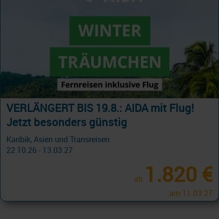
14 Tage Transatlantik mit Norwegian
Pearl
Free at Sea Upgrade 459 p P.
01.11.26 - 14.11.26
558 €
ab