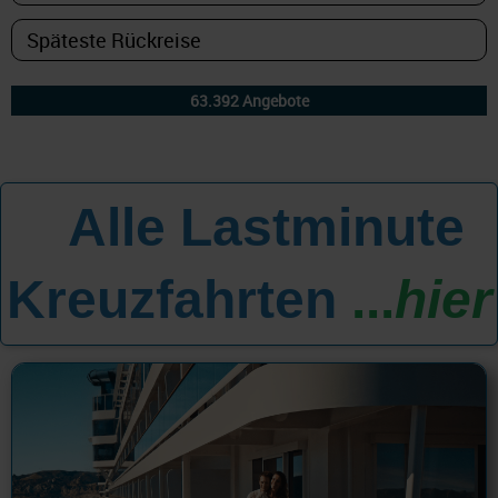
Alle Lastminute
All
Kreuzfahrten
...
hier