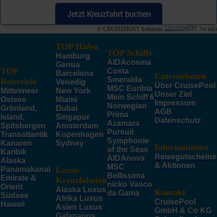
Jetzt Kreuzfahrt buchen
© CRUISEHOST Solutions
V4.1663
TOP Häfen
TOP Schiffe
Hamburg
AIDAcosma
Genua
TOP
Costa
Barcelona
Unternehmen
Smeralda
Reiseziele
Venedig
Über CruisePool
MSC Euribia
Mittelmeer
New York
Unser Ziel
Mein Schiff 6
Ostsee
Miami
Impressum
Norwegian
Grönland,
Dubai
AGB
Prima
Island,
Singapur
Datenschutz
Azamara
Spitsbergen
Amsterdam
Pursuit
Transatlantik
Kopenhagen
Symphonie
Kanaren
Sydney
Informationen
of the Seas
Karibik
Reisegutscheine
AIDAnova
Alaska
& Aktionen
MSC
Panamakanal
Luxus-
Bellissima
Emirate &
Kreuzfahrten
nicko Vasco
Orient
Alaska Luxus
Kontakt
da Gama
Südsee
Afrika Luxus
CruisePool
Hawaii
Asien Luxus
GmbH & Co KG
Galapagos