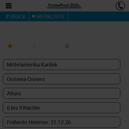
ZURÜCK
MERKLISTE
KREUZFAHRT FINDEN
MEER
FLUSS
NUR PAKETE