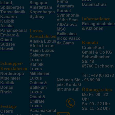
Prima
Island,
Singapur
Datenschutz
Azamara
Spitsbergen
Amsterdam
Pursuit
Transatlantik
Kopenhagen
Symphonie
Kanaren
Sydney
Informationen
of the Seas
Karibik
Reisegutscheine
AIDAnova
Alaska
& Aktionen
MSC
Panamakanal
Luxus-
Bellissima
Emirate &
Kreuzfahrten
nicko Vasco
Orient
Alaska Luxus
Kontakt
da Gama
Südsee
Afrika Luxus
CruisePool
Hawaii
Asien Luxus
GmbH & Co KG
Galapagos
Schwalbacher
Luxus
Str. 48
Schnupper-
Karibik
65760 Eschborn
Kreuzfahrten
Luxus
Nordeuropa
Mittelmeer
Tel.: +49 (0) 6173
Mittelmeer
Luxus
Nehmen Sie
- 96 99 00
Karibik
Ostsee &
jetzt Kontakt
Donau
Baltikum
mit uns auf!
Öffnungszeiten
Rhein
Luxus
Mo-Fr: 08 - 22
Orient &
Uhr
Emirate
Sa: 09 - 22 Uhr
Festtage
Luxus
So: 11 - 22 Uhr
Panamakanal
Ostern