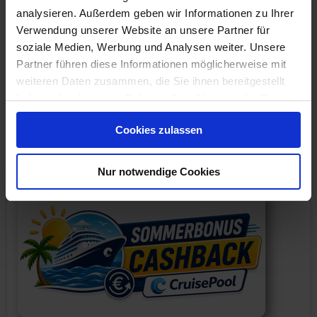
Nächte
analysieren. Außerdem geben wir Informationen zu Ihrer
JK337907261228
Verwendung unserer Website an unsere Partner für
soziale Medien, Werbung und Analysen weiter. Unsere
Westliche Karibik 8 Tage ab/an
Partner führen diese Informationen möglicherweise mit
Miami mit Cashback
weiteren Daten zusammen, die Sie ihnen bereitgestellt
haben oder die sie im Rahmen Ihrer Nutzung der Dienste
Route: Miami - Seetag - Costa Maya -
gesammelt haben.
Roatán - Harvest Cay - Cozumel - Seetag -
Cookies zulassen
Miami
Nur notwendige Cookies
an Bord der »Allura«