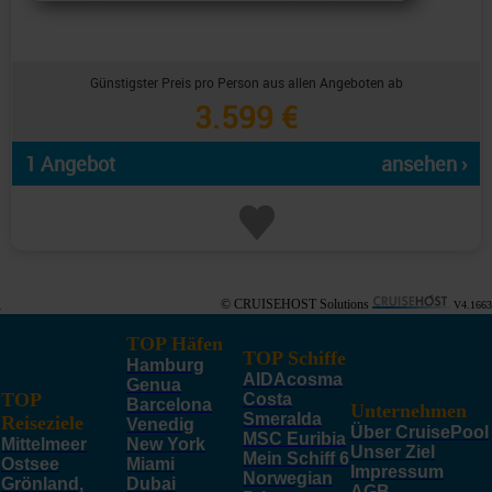
Günstigster Preis pro Person aus allen Angeboten ab
3.599 €
1 Angebot
ansehen ›
© CRUISEHOST Solutions
V4.1663
TOP Häfen
TOP Schiffe
Hamburg
AIDAcosma
Genua
TOP
Costa
Barcelona
Unternehmen
Smeralda
Reiseziele
Venedig
Über CruisePool
MSC Euribia
Mittelmeer
New York
Unser Ziel
Mein Schiff 6
Ostsee
Miami
Impressum
Norwegian
Grönland,
Dubai
AGB