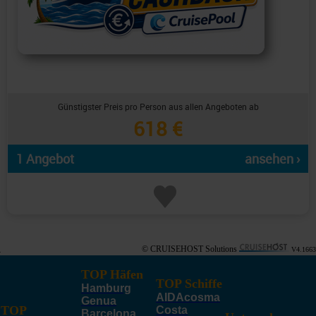
Günstigster Preis pro Person aus allen Angeboten ab
618 €
1 Angebot
ansehen ›
© CRUISEHOST Solutions
V4.1663
TOP Häfen
TOP Schiffe
Hamburg
AIDAcosma
Genua
TOP
Costa
Barcelona