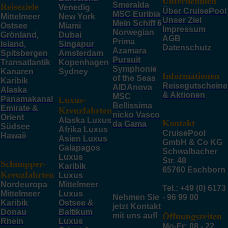
Unternehmen
Smeralda
Reiseziele
Venedig
Über CruisePool
MSC Euribia
Mittelmeer
New York
Unser Ziel
Mein Schiff 6
Ostsee
Miami
Impressum
Norwegian
Grönland,
Dubai
AGB
Prima
Island,
Singapur
Datenschutz
Azamara
Spitsbergen
Amsterdam
Pursuit
Transatlantik
Kopenhagen
Symphonie
Kanaren
Sydney
Informationen
of the Seas
Karibik
Reisegutscheine
AIDAnova
Alaska
& Aktionen
MSC
Panamakanal
Luxus-
Bellissima
Emirate &
Kreuzfahrten
nicko Vasco
Orient
Alaska Luxus
Kontakt
da Gama
Südsee
Afrika Luxus
CruisePool
Hawaii
Asien Luxus
GmbH & Co KG
Galapagos
Schwalbacher
Luxus
Str. 48
Schnupper-
Karibik
65760 Eschborn
Kreuzfahrten
Luxus
Nordeuropa
Mittelmeer
Tel.: +49 (0) 6173
Mittelmeer
Luxus
Nehmen Sie
- 96 99 00
Karibik
Ostsee &
jetzt Kontakt
Donau
Baltikum
mit uns auf!
Öffnungszeiten
Rhein
Luxus
Mo-Fr: 08 - 22