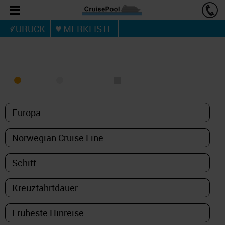
ZURÜCK
MERKLISTE
KREUZFAHRT FINDEN
MEER
FLUSS
NUR PAKETE