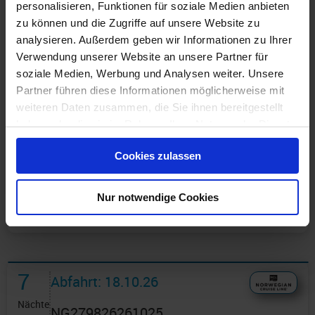
personalisieren, Funktionen für soziale Medien anbieten
zu können und die Zugriffe auf unsere Website zu
analysieren. Außerdem geben wir Informationen zu Ihrer
Verwendung unserer Website an unsere Partner für
soziale Medien, Werbung und Analysen weiter. Unsere
Partner führen diese Informationen möglicherweise mit
weiteren Daten zusammen, die Sie ihnen bereitgestellt
haben oder die sie im Rahmen Ihrer Nutzung der Dienste
Günstigster Preis pro Person aus allen Angeboten ab
553 €
gesammelt haben.
Cookies zulassen
1 Angebot
ansehen ›
Nur notwendige Cookies
7
Abfahrt: 18.10.26
Nächte
NG279826261025