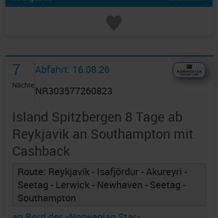
7
Abfahrt: 16.08.26
Nächte
NR303577260823
Island Spitzbergen 8 Tage ab
Reykjavik an Southampton mit
Cashback
Route: Reykjavik - Isafjördur - Akureyri -
Seetag - Lerwick - Newhaven - Seetag -
Southampton
an Bord der »Norwegian Star«