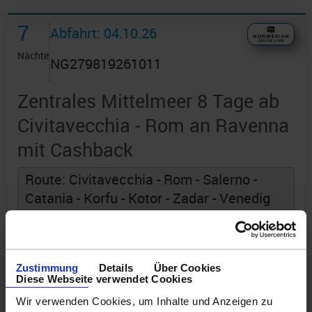
7
Abfahrt: 04.10.26
Nächte
NG279819261011
Zentrales Mittelmeer 8 Tage ab
Civitavecchia - Rom an Ravenna
mit Cashback
Route: Civitavecchia - Rom - Salerno -
Catania - Korfu - Kotor - Zadar - Venedig
(Triest) - Ravenna
an Bord der »Norwegian Gem«
Zustimmung
Details
Über Cookies
Diese Webseite verwendet Cookies
Wir verwenden Cookies, um Inhalte und Anzeigen zu