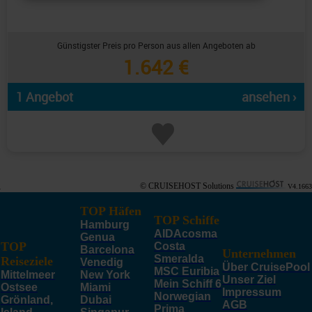
Günstigster Preis pro Person aus allen Angeboten ab
1.642 €
1 Angebot
ansehen ›
© CRUISEHOST Solutions
V4.1663
TOP Häfen
TOP Schiffe
Hamburg
AIDAcosma
Genua
TOP
Costa
Barcelona
Unternehmen
Smeralda
Reiseziele
Venedig
Über CruisePool
MSC Euribia
Mittelmeer
New York
Unser Ziel
Mein Schiff 6
Ostsee
Miami
Impressum
Norwegian
Grönland,
Dubai
AGB
Prima