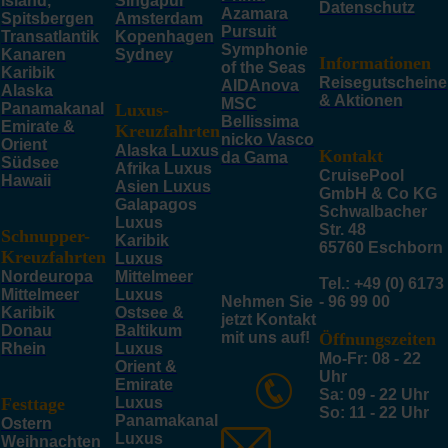
Island,
Singapur
Datenschutz
Azamara
Spitsbergen
Amsterdam
Pursuit
Transatlantik
Kopenhagen
Symphonie
Kanaren
Sydney
Informationen
of the Seas
Karibik
Reisegutscheine
AIDAnova
Alaska
& Aktionen
MSC
Panamakanal
Luxus-
Bellissima
Emirate &
Kreuzfahrten
nicko Vasco
Orient
Alaska Luxus
Kontakt
da Gama
Südsee
Afrika Luxus
CruisePool
Hawaii
Asien Luxus
GmbH & Co KG
Galapagos
Schwalbacher
Luxus
Str. 48
Schnupper-
Karibik
65760 Eschborn
Kreuzfahrten
Luxus
Nordeuropa
Mittelmeer
Tel.: +49 (0) 6173
Mittelmeer
Luxus
Nehmen Sie
- 96 99 00
Karibik
Ostsee &
jetzt Kontakt
Donau
Baltikum
mit uns auf!
Öffnungszeiten
Rhein
Luxus
Mo-Fr: 08 - 22
Orient &
Uhr
Emirate
Sa: 09 - 22 Uhr
Festtage
Luxus
So: 11 - 22 Uhr
Panamakanal
Ostern
Luxus
Weihnachten