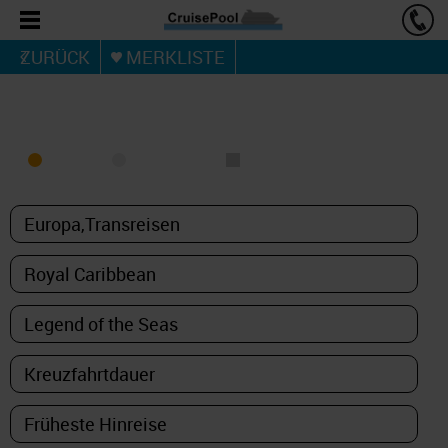
ZURÜCK
MERKLISTE
KREUZFAHRT FINDEN
MEER
FLUSS
NUR PAKETE