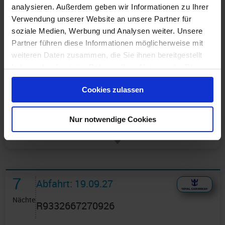
analysieren. Außerdem geben wir Informationen zu Ihrer
Verwendung unserer Website an unsere Partner für
soziale Medien, Werbung und Analysen weiter. Unsere
Partner führen diese Informationen möglicherweise mit
weiteren Daten zusammen, die Sie ihnen bereitgestellt
haben oder die sie im Rahmen Ihrer Nutzung der Dienste
Günstigster Preis pro Person aus allen Angeboten ab
gesammelt haben.
1.568 €
Cookies zulassen
1 Angebot
ansehen ›
Nur notwendige Cookies
7
Abfahrt: 19.09.27
Nächte
R9332667270926