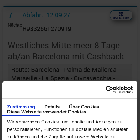
7
Abfahrt: 12.09.27
Nächte
R9332661270919
Westliches Mittelmeer 8 Tage
ab/an Barcelona mit Cashback
Route: Barcelona - Palma de Mallorca -
Marseille - La Spezia - Civitavecchia -
Rom - Neapel - Seetag - Barcelona
an Bord der »Legend of the Seas«
Zustimmung
Details
Über Cookies
Diese Webseite verwendet Cookies
Wir verwenden Cookies, um Inhalte und Anzeigen zu
personalisieren, Funktionen für soziale Medien anbieten
zu können und die Zugriffe auf unsere Website zu