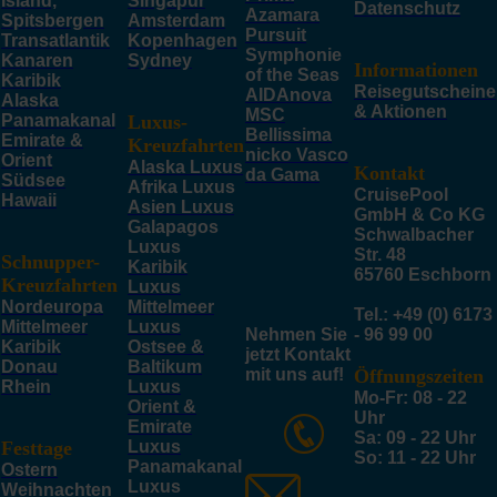
Island,
Singapur
Datenschutz
Azamara
Spitsbergen
Amsterdam
Pursuit
Transatlantik
Kopenhagen
Symphonie
Kanaren
Sydney
Informationen
of the Seas
Karibik
Reisegutscheine
AIDAnova
Alaska
& Aktionen
MSC
Panamakanal
Luxus-
Bellissima
Emirate &
Kreuzfahrten
nicko Vasco
Orient
Alaska Luxus
Kontakt
da Gama
Südsee
Afrika Luxus
CruisePool
Hawaii
Asien Luxus
GmbH & Co KG
Galapagos
Schwalbacher
Luxus
Str. 48
Schnupper-
Karibik
65760 Eschborn
Kreuzfahrten
Luxus
Nordeuropa
Mittelmeer
Tel.: +49 (0) 6173
Mittelmeer
Luxus
Nehmen Sie
- 96 99 00
Karibik
Ostsee &
jetzt Kontakt
Donau
Baltikum
mit uns auf!
Öffnungszeiten
Rhein
Luxus
Mo-Fr: 08 - 22
Orient &
Uhr
Emirate
Sa: 09 - 22 Uhr
Festtage
Luxus
So: 11 - 22 Uhr
Panamakanal
Ostern
Luxus
Weihnachten