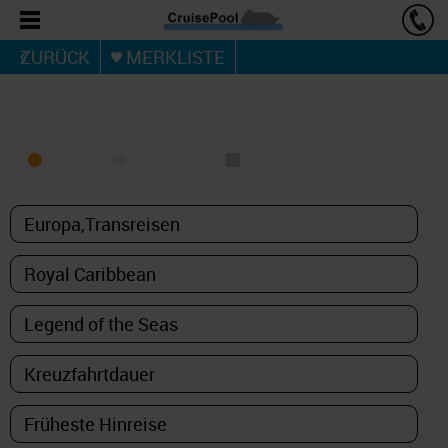
ZURÜCK
MERKLISTE
KREUZFAHRT FINDEN
MEER
FLUSS
NUR PAKETE