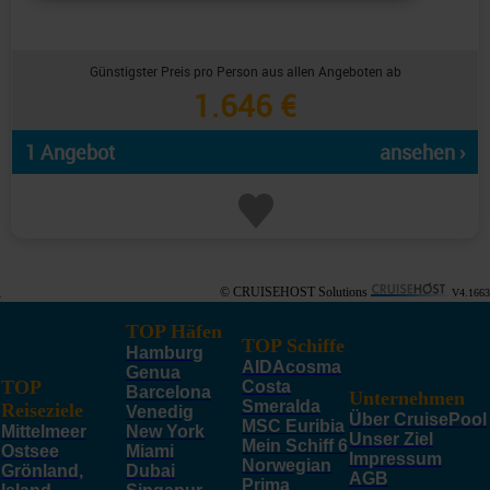
Günstigster Preis pro Person aus allen Angeboten ab
1.646 €
1 Angebot
ansehen ›
© CRUISEHOST Solutions
V4.1663
TOP Häfen
TOP Schiffe
Hamburg
AIDAcosma
Genua
TOP
Costa
Barcelona
Unternehmen
Smeralda
Reiseziele
Venedig
Über CruisePool
MSC Euribia
Mittelmeer
New York
Unser Ziel
Mein Schiff 6
Ostsee
Miami
Impressum
Norwegian
Grönland,
Dubai
AGB
Prima