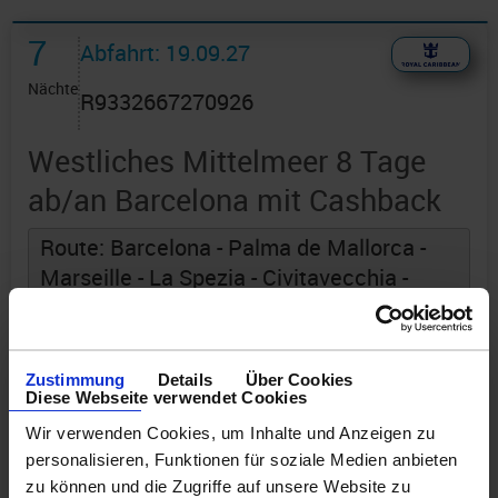
7
Abfahrt: 19.09.27
Nächte
R9332667270926
Westliches Mittelmeer 8 Tage
ab/an Barcelona mit Cashback
Route: Barcelona - Palma de Mallorca -
Marseille - La Spezia - Civitavecchia -
Rom - Neapel - Seetag - Barcelona
an Bord der »Legend of the Seas«
Zustimmung
Details
Über Cookies
Diese Webseite verwendet Cookies
Wir verwenden Cookies, um Inhalte und Anzeigen zu
personalisieren, Funktionen für soziale Medien anbieten
zu können und die Zugriffe auf unsere Website zu