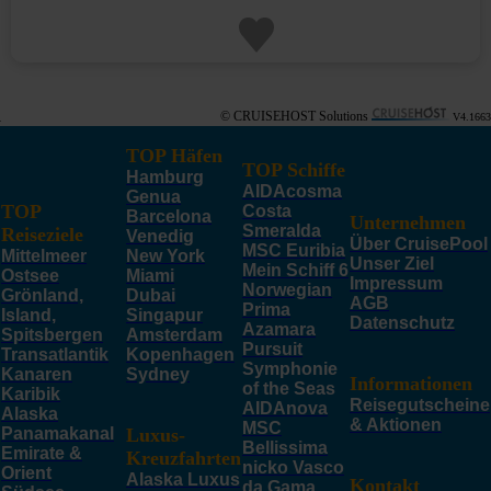
© CRUISEHOST Solutions
V4.1663
TOP Häfen
TOP Schiffe
Hamburg
AIDAcosma
Genua
TOP
Costa
Barcelona
Unternehmen
Smeralda
Reiseziele
Venedig
Über CruisePool
MSC Euribia
Mittelmeer
New York
Unser Ziel
Mein Schiff 6
Ostsee
Miami
Impressum
Norwegian
Grönland,
Dubai
AGB
Prima
Island,
Singapur
Datenschutz
Azamara
Spitsbergen
Amsterdam
Pursuit
Transatlantik
Kopenhagen
Symphonie
Kanaren
Sydney
Informationen
of the Seas
Karibik
Reisegutscheine
AIDAnova
Alaska
& Aktionen
MSC
Panamakanal
Luxus-
Bellissima
Emirate &
Kreuzfahrten
nicko Vasco
Orient
Alaska Luxus
Kontakt
da Gama