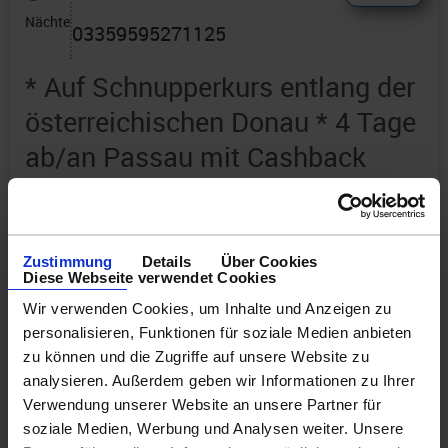
Nächte
03359595271125
* Auf Schnupperkurs entlang der
österreichischen Donau * 4 Tage
ab/an Passau mit Cashback
Route: Passau - Wien - Wien - Melk -
Passau
an Bord der »nickoVision«
Zustimmung
Details
Über Cookies
Diese Webseite verwendet Cookies
Wir verwenden Cookies, um Inhalte und Anzeigen zu
personalisieren, Funktionen für soziale Medien anbieten
zu können und die Zugriffe auf unsere Website zu
analysieren. Außerdem geben wir Informationen zu Ihrer
Verwendung unserer Website an unsere Partner für
soziale Medien, Werbung und Analysen weiter. Unsere