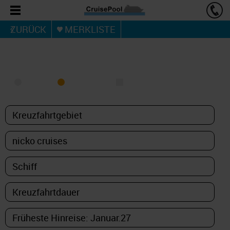
ZURÜCK
MERKLISTE
KREUZFAHRT FINDEN
MEER
FLUSS
NUR PAKETE