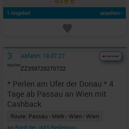
479 €
1 Angebot
ansehen ›
3
Abfahrt: 19.07.27
Nächte
ZZ359729270722
* Perlen am Ufer der Donau * 4
Tage ab Passau an Wien mit
Cashback
Route: Passau - Melk - Wien - Wien
an Bord der »MS Bellejour«