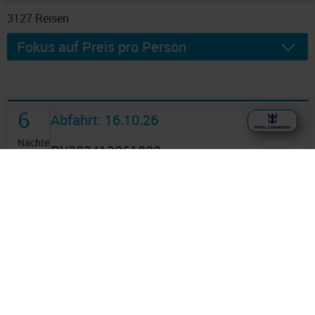
3127
Reisen
6
Abfahrt: 16.10.26
Nächte
RY303413261022
Mexikanische Riviera 7 Tage
ab/an Los Angeles mit Cashback
Route: Los Angeles - Seetag - Cabo San
Lucas - Cabo San Lucas - Seetag -
Ensenada - Los Angeles
an Bord der »Voyager of the Seas«