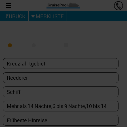
ZURÜCK
MERKLISTE
KREUZFAHRT FINDEN
MEER
FLUSS
NUR PAKETE