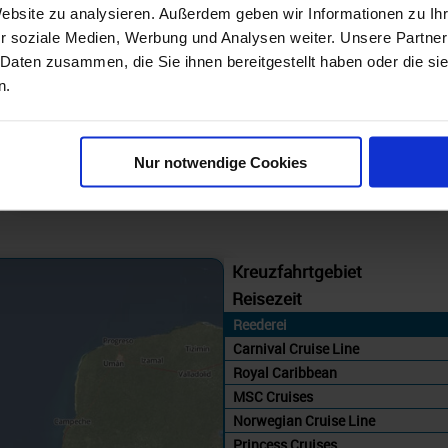
Westliche Karibik Kurzkreuzfahrten
Website zu analysieren. Außerdem geben wir Informationen zu I
r soziale Medien, Werbung und Analysen weiter. Unsere Partner
Carnival Cruiseline Promotion - Westliche Karibik 5 Tage ab/an Tampa + Fun Rate mit Cashback
 Daten zusammen, die Sie ihnen bereitgestellt haben oder die s
13.08.26 - 29.04.28
n.
200 €
ab
Nur notwendige Cookies
am 15.11.26
Kreuzfahrtgebiet
Reisezeit
Reederei
Carnival Cruise Line
Royal Caribbean
MSC Cruises
Norwegian Cruise Line
Princess Cruises