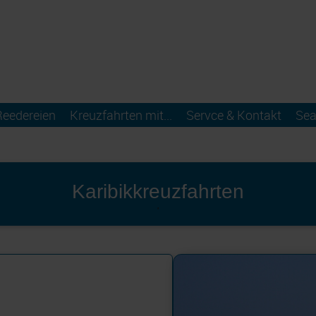
Reedereien
Kreuzfahrten mit...
Servce & Kontakt
Sea
Karibikkreuzfahrten
'