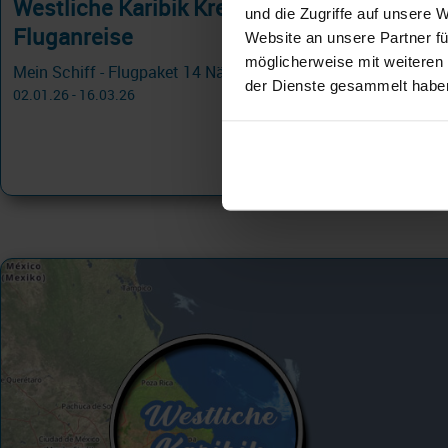
Westliche Karibik Kreuzfahrten mit
und die Zugriffe auf unsere 
Fluganreise
Website an unsere Partner fü
möglicherweise mit weiteren
Mein Schiff - Flugpaket 14 Nächte - Best of Mittelamerika - ab/bis Montego Bay ab/an Montego Bay
der Dienste gesammelt habe
02.01.26 - 16.03.26
2.999 €
ab
am 19.01.26