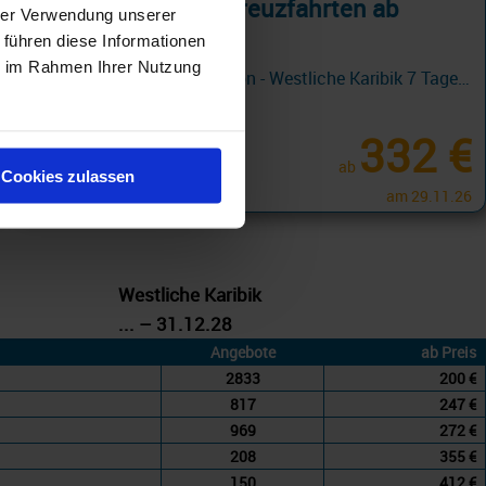
Westliche Karibik Kreuzfahrten ab
hrer Verwendung unserer
Miami
 führen diese Informationen
ie im Rahmen Ihrer Nutzung
Carnival Cruiseline Promotion - Westliche Karibik 7 Tage ab/an Miami + Fun Rate mit Cashback
15.08.26 - 13.03.29
332 €
ab
Cookies zulassen
am 29.11.26
Westliche Karibik
... – 31.12.28
Angebote
ab Preis
2833
200 €
817
247 €
969
272 €
208
355 €
150
412 €