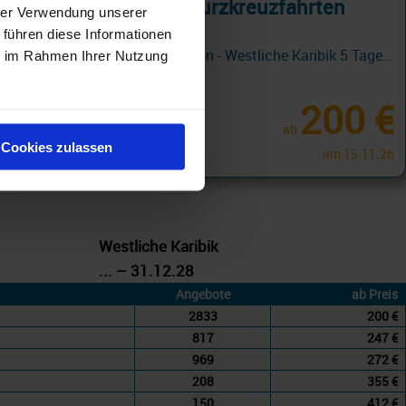
Westliche Karibik Kurzkreuzfahrten
hrer Verwendung unserer
 führen diese Informationen
Carnival Cruiseline Promotion - Westliche Karibik 5 Tage ab/an Tampa + Fun Rate mit Cashback
ie im Rahmen Ihrer Nutzung
13.08.26 - 29.04.28
200 €
ab
Cookies zulassen
am 15.11.26
Westliche Karibik
... – 31.12.28
Angebote
ab Preis
2833
200 €
817
247 €
969
272 €
208
355 €
150
412 €