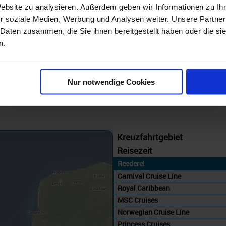
Westliche Karibik Kreuzfahrten ab
Website zu analysieren. Außerdem geben wir Informationen zu I
Miami
r soziale Medien, Werbung und Analysen weiter. Unsere Partner
 Daten zusammen, die Sie ihnen bereitgestellt haben oder die s
Carnival Cruiseline Promotion - Westliche Karibik 7 Tage ab/an Miami + Fun Rate mit Cashback
n.
15.08.26 - 13.03.29
332 €
ab
Nur notwendige Cookies
am 29.11.26
Kreuzfahrtgebiet
Reisezeit
Reederei
Carnival Cruise Line
Royal Caribbean
MSC Cruises
Norwegian Cruise Line
Princess Cruises