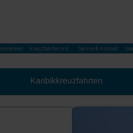
Reedereien
Kreuzfahrten mit...
Servce & Kontakt
Sea
Karibikkreuzfahrten
'