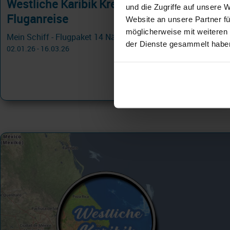
Westliche Karibik Kreuzfahrten mit
und die Zugriffe auf unsere 
Fluganreise
Website an unsere Partner fü
möglicherweise mit weiteren
Mein Schiff - Flugpaket 14 Nächte - Best of Mittelamerika - ab/bis Montego Bay ab/an Montego Bay
der Dienste gesammelt habe
02.01.26 - 16.03.26
2.999 €
ab
am 19.01.26