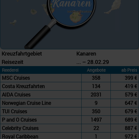
Kreuzfahrtgebiet
Kanaren
Reisezeit
... – 28.02.29
Reederei
Angebote
ab Preis
MSC Cruises
358
399 €
Costa Kreuzfahrten
134
419 €
AIDA Cruises
2031
579 €
Norwegian Cruise Line
9
647 €
TUI Cruises
350
679 €
P and O Cruises
1497
689 €
Celebrity Cruises
22
887 €
Royal Caribbean
1
972 €