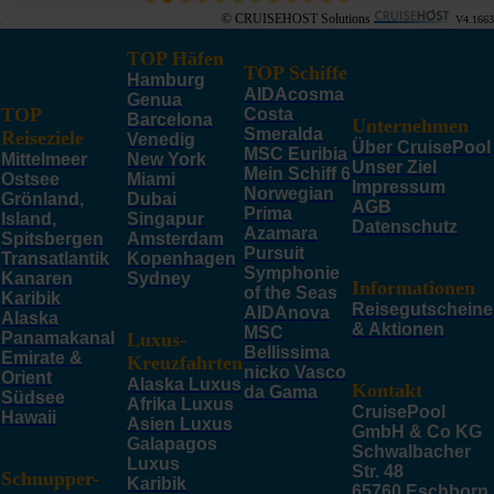
© CRUISEHOST Solutions
V4.1663
TOP Häfen
TOP Schiffe
Hamburg
AIDAcosma
Genua
TOP
Costa
Barcelona
Unternehmen
Smeralda
Reiseziele
Venedig
Über CruisePool
MSC Euribia
Mittelmeer
New York
Unser Ziel
Mein Schiff 6
Ostsee
Miami
Impressum
Norwegian
Grönland,
Dubai
AGB
Prima
Island,
Singapur
Datenschutz
Azamara
Spitsbergen
Amsterdam
Pursuit
Transatlantik
Kopenhagen
Symphonie
Kanaren
Sydney
Informationen
of the Seas
Karibik
Reisegutscheine
AIDAnova
Alaska
& Aktionen
MSC
Panamakanal
Luxus-
Bellissima
Emirate &
Kreuzfahrten
nicko Vasco
Orient
Alaska Luxus
Kontakt
da Gama
Südsee
Afrika Luxus
CruisePool
Hawaii
Asien Luxus
GmbH & Co KG
Galapagos
Schwalbacher
Luxus
Str. 48
Schnupper-
Karibik
65760 Eschborn